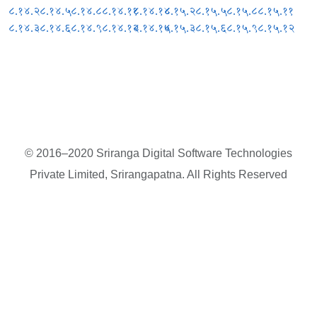
८.१४.२
८.१४.५
८.१४.८
८.१४.११
८.१४.१४
८.१५.२
८.१५.५
८.१५.८
८.१५.११
८.१४.३
८.१४.६
८.१४.९
८.१४.१२
८.१४.१५
८.१५.३
८.१५.६
८.१५.९
८.१५.१२
© 2016–2020 Sriranga Digital Software Technologies
Private Limited, Srirangapatna. All Rights Reserved