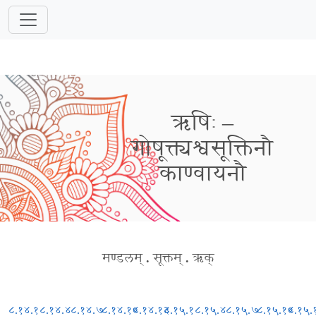
ऋषिः –
गोषूक्त्यश्वसूक्तिनौ
काण्वायनौ
मण्डलम्
.
सूक्तम्
.
ऋक्
८.१४.१
८.१४.४
८.१४.७
८.१४.१०
८.१४.१३
८.१५.१
८.१५.४
८.१५.७
८.१५.१०
८.१५.