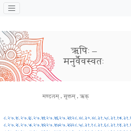
ऋषिः –
मनुर्वैवस्वतः
मण्डलम्
.
सूक्तम्
.
ऋक्
८.२७.१
८.२७.६
८.२७.११
८.२७.१६
८.२७.२१
८.२८.४
८.३०.४
८.३१.५
८.३१.१०
८.३१.
८.२७.२
८.२७.७
८.२७.१२
८.२७.१७
८.२७.२२
८.२८.५
८.३१.१
८.३१.६
८.३१.११
८.३१.