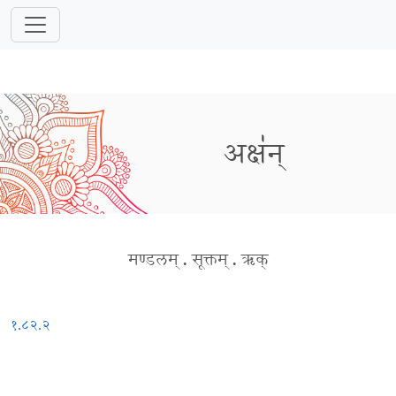
अक्ष॑न्
मण्डलम्
.
सूक्तम्
.
ऋक्
१.८२.२