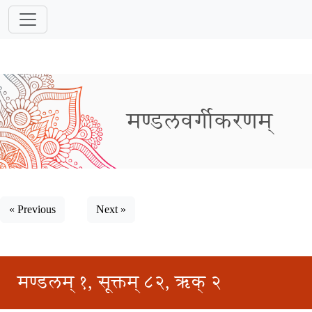
मण्डलवर्गीकरणम्
« Previous
Next »
मण्डलम् १, सूक्तम् ८२, ऋक् २