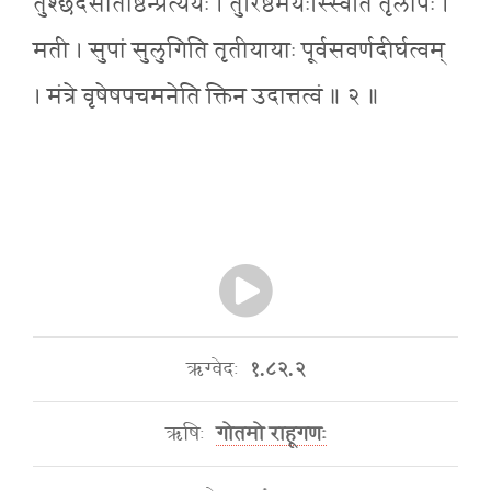
तुश्छंदसीतीष्ठन्प्रत्ययः । तुरिष्ठेमेयःस्स्विति तृलोपः ।
मती । सुपां सुलुगिति तृतीयायाः पूर्वसवर्णदीर्घत्वम्
। मंत्रे वृषेषपचमनेति क्तिन उदात्तत्वं ॥ २ ॥
ऋग्वेदः
१.८२.२
ऋषिः
गोतमो राहूगणः