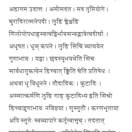
अडागम उदात्तः । अमीमदंत । मद तृप्तियोगे ।
चुरादिरात्मनेपदी । लुङि च्लेश्चङि
णिलोपोपधाह्रस्वत्वद्विर्भावसन्वद्भावेत्वदीर्घाः ।
अधूषत । धूञ् कंपने । लुङि सिचि व्यत्ययेन
गुणाभावः । यद्वा । छंदस्युभयथेति सिचः
सार्वधातुकत्वेन ङित्त्वात् क्ङिति चेति प्रतिषेधः ।
अथवा धू विधूनने । तौदादिकः । कुटादिः ।
अस्मात्कर्मणि लुङि गाङ् कुटादिभ्य इति सिचो
ङित्त्वाद्गुणाभावः नविष्ठया । णुस्तुतौ । करणभूताया
अपि स्तुतेः स्वव्यापारे कर्तृत्वात्तृच् । तदंतात्