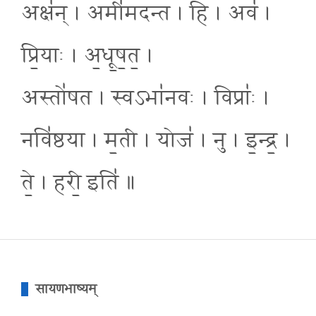
अक्ष॑न् । अमी॑मदन्त । हि । अव॑ ।
प्रि॒याः । अ॒धू॒ष॒त॒ ।
अस्तो॑षत । स्वऽभा॑नवः । विप्राः॑ ।
नवि॑ष्ठया । म॒ती । योज॑ । नु । इ॒न्द्र॒ ।
ते॒ । हरी॒ इति॑ ॥
सायणभाष्यम्