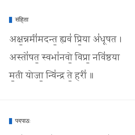
संहिता
अक्ष॒न्नमी॑मदन्त॒ ह्यव॑ प्रि॒या अ॑धूषत ।
अस्तो॑षत॒ स्वभा॑नवो॒ विप्रा॒ नवि॑ष्ठया
म॒ती योजा॒ न्वि॑न्द्र ते॒ हरी॑ ॥
पदपाठः