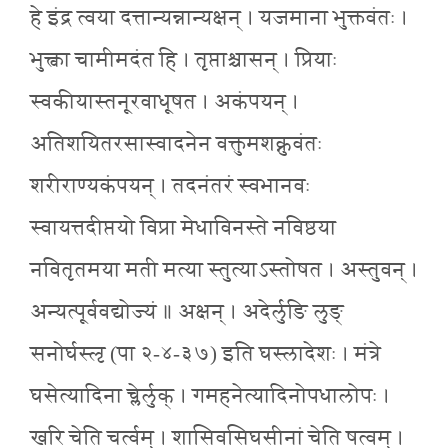
हे इंद्र त्वया दत्तान्यन्नान्यक्षन् । यजमाना भुक्तवंतः ।
भुक्त्वा चामीमदंत हि । तृप्ताश्चासन् । प्रियाः
स्वकीयास्तनूरवाधूषत । अकंपयन् ।
अतिशयितरसास्वादनेन वक्तुमशक्नुवंतः
शरीराण्यकंपयन् । तदनंतरं स्वभानवः
स्वायत्तदीप्तयो विप्रा मेधाविनस्ते नविष्ठया
नवितृतमया मती मत्या स्तुत्याऽस्तोषत । अस्तुवन् ।
अन्यत्पूर्ववद्योज्यं ॥ अक्षन् । अदेर्लुङि लुङ्
सनोर्घस्लृ (पा २-४-३७) इति घस्लादेशः । मंत्रे
घसेत्यादिना च्लेर्लुक् । गमहनेत्यादिनोपधालोपः ।
खरि चेति चर्त्वम् । शासिवसिघसीनां चेति षत्वम् ।