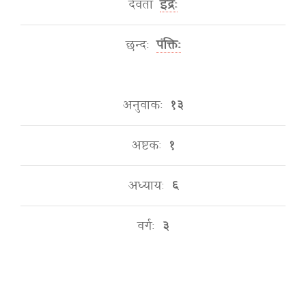
देवता
इंद्रः
छन्दः
पंक्तिः
अनुवाकः
१३
अष्टकः
१
अध्यायः
६
वर्गः
३