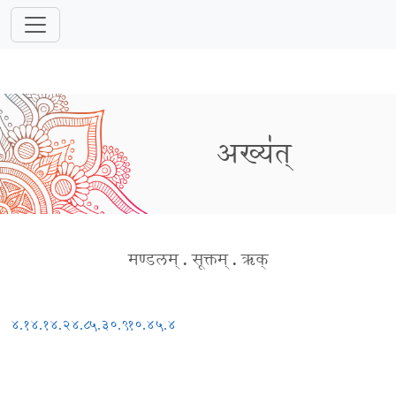
अख्य॑त्
मण्डलम्
.
सूक्तम्
.
ऋक्
४.१४.१
४.२४.८
५.३०.९
१०.४५.४