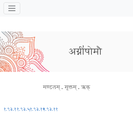
अग्नी॑षोमौ
मण्डलम्
.
सूक्तम्
.
ऋक्
१.९३.१
१.९३.५
१.९३.१०
१.९३.११