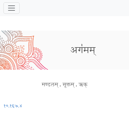
अग॑मम्
मण्डलम्
.
सूक्तम्
.
ऋक्
१०.१६७.४