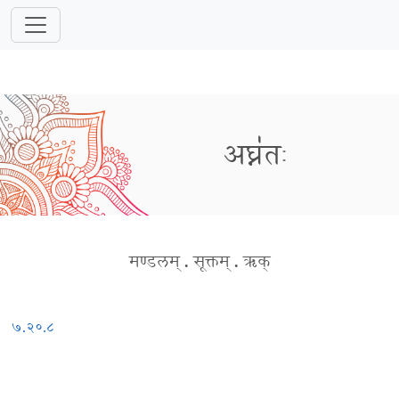
अघ्न॑तः
मण्डलम्
.
सूक्तम्
.
ऋक्
७.२०.८