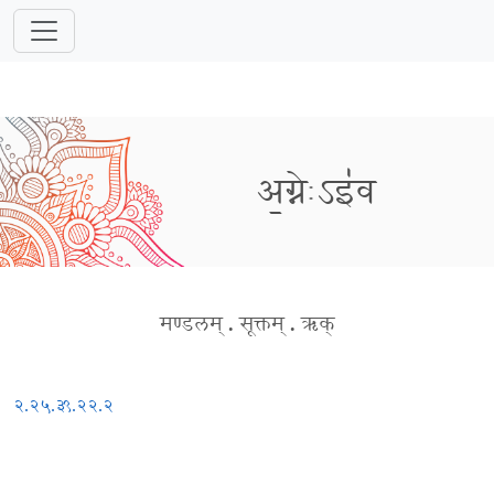
अ॒ग्नेःऽइ॑व
मण्डलम्
.
सूक्तम्
.
ऋक्
२.२५.३
९.२२.२