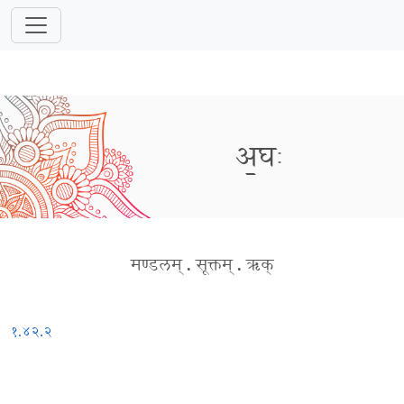
अ॒घः
मण्डलम्
.
सूक्तम्
.
ऋक्
१.४२.२