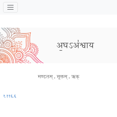
अ॒घऽअ॑श्वाय
मण्डलम्
.
सूक्तम्
.
ऋक्
१.११६.६