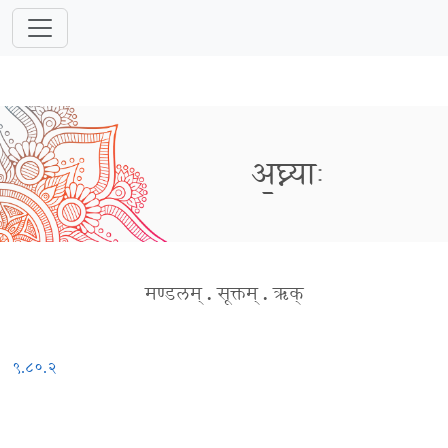
अ॒घ्न्याः
मण्डलम्
.
सूक्तम्
.
ऋक्
९.८०.२