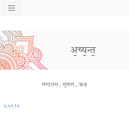
अ॒च्य॒न्त॒
मण्डलम्
.
सूक्तम्
.
ऋक्
५.५४.१२