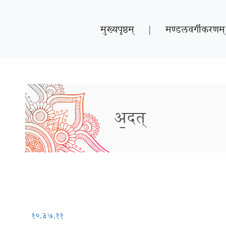
मुख्यपृष्ठम्
|
मण्डलवर्गीकरणम्
अ॒दत्
१०.३७.११