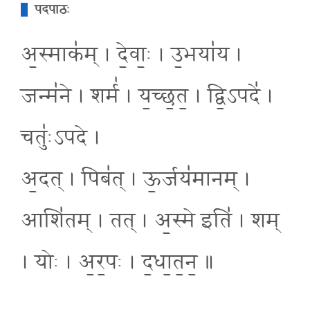
पदपाठः
अ॒स्माक॑म् । दे॒वाः॒ । उ॒भया॑य ।
जन्म॑ने । शर्म॑ । य॒च्छ॒त॒ । द्वि॒ऽपदे॑ ।
चतुः॑ऽपदे ।
अ॒दत् । पिब॑त् । ऊ॒र्जय॑मानम् ।
आशि॑तम् । तत् । अ॒स्मे इति॑ । शम्
। योः । अ॒र॒पः । द॒धा॒त॒न॒ ॥