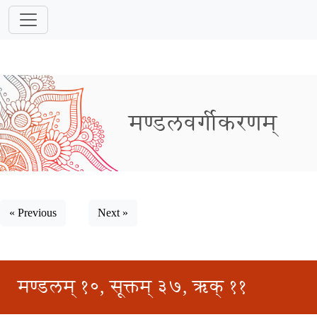
मण्डलवर्गीकरणम्
« Previous
Next »
मण्डलम् १०, सूक्तम् ३७, ऋक् ११