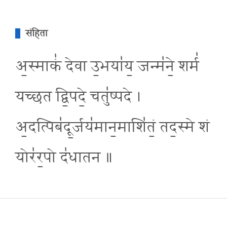
संहिता
अ॒स्माकं॑ देवा उ॒भया॑य॒ जन्म॑ने॒ शर्म॑
यच्छत द्वि॒पदे॒ चतु॑ष्पदे ।
अ॒दत्पिब॑दू॒र्जय॑मान॒माशि॑तं॒ तद॒स्मे शं
योर॑र॒पो द॑धातन ॥