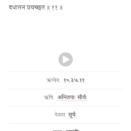
दधातन प्रयच्छत ॥ ११ ॥
ऋग्वेदः
१०.३७.११
ऋषिः
अभितपाः सौर्यः
देवता
सूर्यः