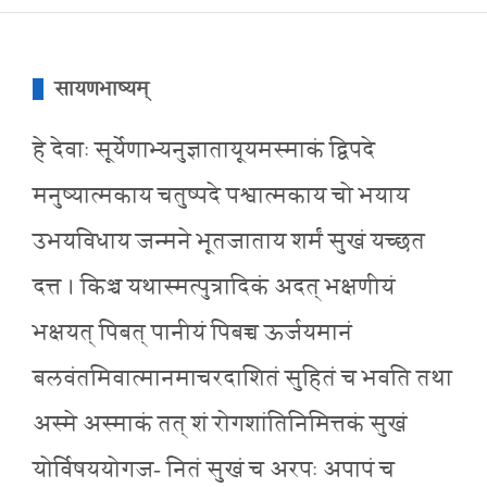
सायणभाष्यम्
हे देवाः सूर्येणाभ्यनुज्ञातायूयमस्माकं द्विपदे
मनुष्यात्मकाय चतुष्पदे पश्वात्मकाय चो भयाय
उभयविधाय जन्मने भूतजाताय शर्मं सुखं यच्छत
दत्त । किञ्च यथास्मत्पुत्रादिकं अदत् भक्षणीयं
भक्षयत् पिबत् पानीयं पिबच्च ऊर्जयमानं
बलवंतमिवात्मानमाचरदाशितं सुहितं च भवति तथा
अस्मे अस्माकं तत् शं रोगशांतिनिमित्तकं सुखं
योर्विषययोगज- नितं सुखं च अरपः अपापं च