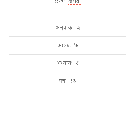
छन्दः
जगती
अनुवाकः
३
अष्टकः
७
अध्यायः
८
वर्गः
१३