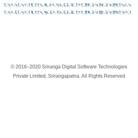
१.५०.५
१.५०.११
१.११५.४
५.४०.५
७.६३.२
८.१०१.११
१०.३७.५
१०.३७.११
१०.१५८.५
१.५०.६
१.५०.१२
१.११५.५
७.६०.१
७.६३.३
८.१०१.१२
१०.३७.६
१०.३७.१२
१०.१७०.१
© 2016–2020 Sriranga Digital Software Technologies
Private Limited, Srirangapatna. All Rights Reserved