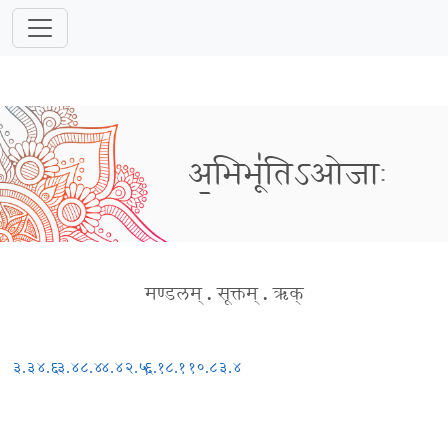
अ॒भिभू॑तिऽओजाः
मण्डलम्
.
सूक्तम्
.
ऋक्
३.३४.६
३.४८.४
४.४२.५
६.१८.१
१०.८३.४