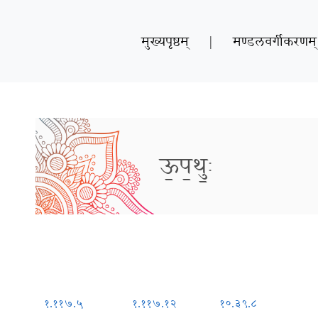
मुख्यपृष्ठम्
|
मण्डलवर्गीकरणम्
ऊ॒प॒थुः॒
१.११७.५
१.११७.१२
१०.३९.८