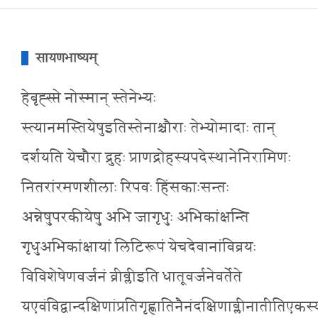
सायणभाष्यम्
हेबृह्स्प्ते नोस्मान् स्तेनेभ्यः
स्त्यानमस्तियेषुइतिस्तेनाश्चौराः तेभ्योमादाः तान्
दर्शयति येचौरा द्रुहः प्राणद्रोहस्यपदेस्थानेनिरामिणः
नितरांरमणशीलाः रिपवः हिंसकाःसन्तः
अन्नेषुपरकीयेषु अभि जागृधुः अभिकांक्षन्ति
गृधुअभिकांक्षायां लिटिरूपं येचदेवानांविव्रयः
विविशेषेणवर्जनं व्रीव्लीइति धातूवर्जनेवर्तेते
यएवंविद्वान्दक्षिणांप्रतिगृह्णातिनैनंदक्षिणाव्लीनातीतिएकस्य