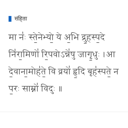
संहिता
मा नः॑ स्ते॒नेभ्यो॒ ये अ॒भि द्रु॒हस्प॒दे
नि॑रा॒मिणो॑ रि॒पवोऽन्ने॑षु जागृ॒धुः ।आ
दे॒वाना॒मोह॑ते॒ वि व्रयो॑ हृ॒दि बृह॑स्पते॒ न
प॒रः साम्नो॑ विदुः ॥