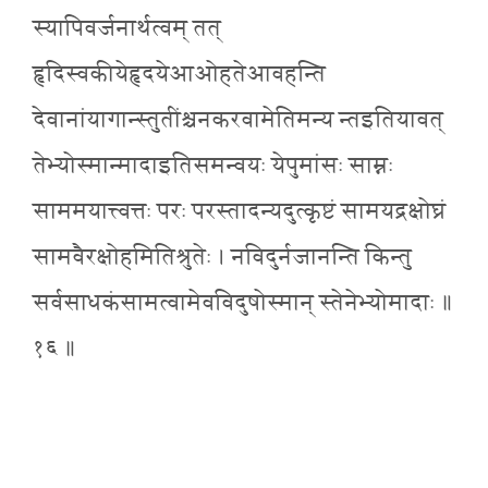
स्यापिवर्जनार्थत्वम् तत्
हृदिस्वकीयेहृदयेआओहतेआवहन्ति
देवानांयागान्स्तुतींश्चनकरवामेतिमन्य न्तइतियावत्
तेभ्योस्मान्मादाइतिसमन्वयः येपुमांसः साम्नः
साममयात्त्वत्तः परः परस्तादन्यदुत्कृष्टं सामयद्रक्षोघ्रं
सामवैरक्षोहमितिश्रुतेः । नविदुर्नजानन्ति किन्तु
सर्वसाधकंसामत्वामेवविदुषोस्मान् स्तेनेभ्योमादाः ॥
१६ ॥