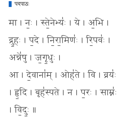
पदपाठः
मा । नः॒ । स्ते॒नेभ्यः॑ । ये । अ॒भि ।
द्रु॒हः । प॒दे । नि॒रा॒मिणः॑ । रि॒पवः॑ ।
अन्ने॑षु । ज॒गृ॒धुः ।
आ । दे॒वाना॑म् । ओह॑ते । वि । व्रयः॑
। हृ॒दि । बृह॑स्पते । न । प॒रः । साम्नः॑
। वि॒दुः॒ ॥