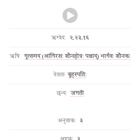
ऋग्वेदः
२.२३.१६
ऋषिः
गृत्समद (आंगिरसः शौनहोत्रः पश्चाद्) भार्गवः शौनकः
देवता
बृहस्पतिः
छन्दः
जगती
अनुवाकः
३
अष्टकः
२