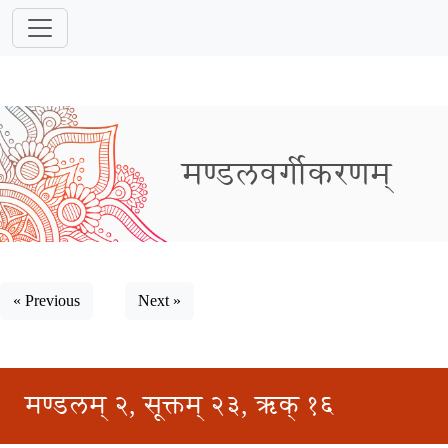
मण्डलवर्गीकरणम्
« Previous
Next »
मण्डलम् २, सूक्तम् २३, ऋक् १६