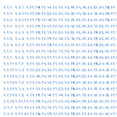
२.१.१
२.३.९
२.११.१७
२.१४.५
२.१८.२
२.२३.२
२.२५.४
२.३३.६
२.३५.१३
२.४०.
२.१.२
२.३.१०
२.११.१८
२.१४.६
२.१८.३
२.२३.३
२.२५.५
२.३३.७
२.३५.१४
२.४०.
२.१.३
२.३.११
२.११.१९
२.१४.७
२.१८.४
२.२३.४
२.२६.१
२.३३.८
२.३५.१५
२.४०.
२.१.४
२.८.१
२.११.२०
२.१४.८
२.१८.५
२.२३.५
२.२६.२
२.३३.९
२.३६.१
२.४१.
२.१.५
२.८.२
२.११.२१
२.१४.९
२.१८.६
२.२३.६
२.२६.३
२.३३.१०
२.३६.२
२.४१.
२.१.६
२.८.३
२.१२.१
२.१४.१०
२.१८.७
२.२३.७
२.२६.४
२.३३.११
२.३६.३
२.४१.
२.१.७
२.८.४
२.१२.२
२.१४.११
२.१८.८
२.२३.८
२.३०.१
२.३३.१२
२.३६.४
२.४१.
२.१.८
२.८.५
२.१२.३
२.१४.१२
२.१८.९
२.२३.९
२.३०.२
२.३३.१३
२.३६.५
२.४१.
२.१.९
२.८.६
२.१२.४
२.१५.१
२.१९.१
२.२३.१०
२.३०.३
२.३३.१४
२.३६.६
२.४१.
२.१.१०
२.९.१
२.१२.५
२.१५.२
२.१९.२
२.२३.११
२.३०.४
२.३३.१५
२.३७.१
२.४१
२.१.११
२.९.२
२.१२.६
२.१५.३
२.१९.३
२.२३.१२
२.३०.५
२.३४.१
२.३७.२
२.४१.
२.१.१२
२.९.३
२.१२.७
२.१५.४
२.१९.४
२.२३.१३
२.३०.६
२.३४.२
२.३७.३
२.४१.
२.१.१३
२.९.४
२.१२.८
२.१५.५
२.१९.५
२.२३.१४
२.३०.७
२.३४.३
२.३७.४
२.४१.
२.१.१४
२.९.५
२.१२.९
२.१५.६
२.१९.६
२.२३.१५
२.३०.८
२.३४.४
२.३७.५
२.४१.
२.१.१५
२.९.६
२.१२.१०
२.१५.७
२.१९.७
२.२३.१६
२.३०.९
२.३४.५
२.३७.६
२.४१.
२.१.१६
२.१०.१
२.१२.११
२.१५.८
२.१९.८
२.२३.१७
२.३०.१०
२.३४.६
२.३८.१
२.४१.
२.२.१
२.१०.२
२.१२.१२
२.१५.९
२.१९.९
२.२३.१८
२.३०.११
२.३४.७
२.३८.२
२.४१.
२.२.२
२.१०.३
२.१२.१३
२.१५.१०
२.२०.१
२.२३.१९
२.३१.१
२.३४.८
२.३८.३
२.४१.