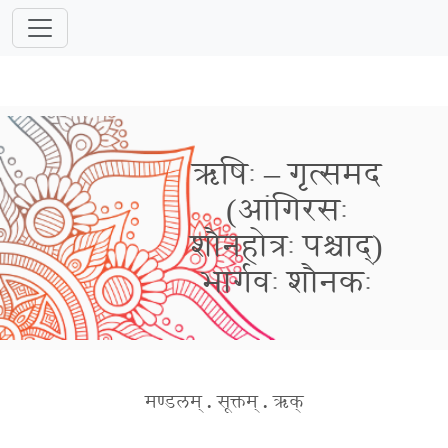
ऋषिः – गृत्समद
(आंगिरसः
शौनहोत्रः पश्चाद्)
भार्गवः शौनकः
मण्डलम्
.
सूक्तम्
.
ऋक्