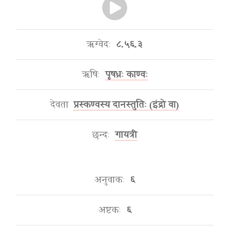
ऋग्वेदः
८.५६.३
ऋषिः
पृषध्रः काण्वः
देवता
प्रस्कण्वस्य दानस्तुतिः (इंद्रो वा)
छन्दः
गायत्री
अनुवाकः
६
अष्टकः
६