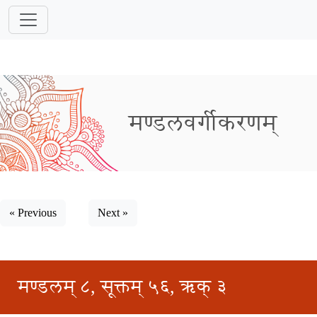
मण्डलवर्गीकरणम्
« Previous
Next »
मण्डलम् ८, सूक्तम् ५६, ऋक् ३