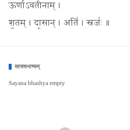
ऊर्णा॑ऽवतीनाम् ।
श॒तम् । दा॒सान् । अति॑ । स्रजः॑ ॥
सायणभाष्यम्
Sayana bhashya empty