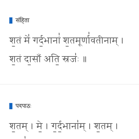
संहिता
श॒तं मे॑ गर्द॒भानां॑ श॒तमूर्णा॑वतीनाम् ।
श॒तं दा॒साँ अति॒ स्रजः॑ ॥
पदपाठः
श॒तम् । मे॒ । ग॒र्द॒भाना॑म् । श॒तम् ।