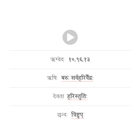
ऋग्वेदः
१०.९६.१३
ऋषिः
बरुः सर्वहरिर्वैंद्रः
देवता
हरिस्तुतिः
छन्दः
त्रिष्टुप्