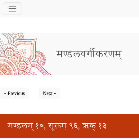
मण्डलवर्गीकरणम्
« Previous
Next »
मण्डलम् १०, सूक्तम् ९६, ऋक् १३