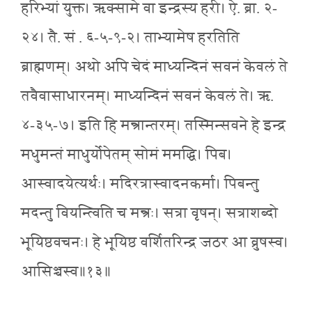
हरिभ्यां युक्त। ऋक्सामे वा इन्द्रस्य हरी। ऐ. ब्रा. २-
२४। तै. सं . ६-५-९-२। ताभ्यामेष हरतिति
ब्राह्मणम्। अथो अपि चेदं माध्यन्दिनं सवनं केवलं ते
तवैवासाधारनम्। माध्यन्दिनं सवनं केवलं ते। ऋ.
४-३५-७। इति हि मन्त्रान्तरम्। तस्मिन्सवने हे इन्द्र
मधुमन्तं माधुर्योपेतम् सोमं ममद्धि। पिब।
आस्वादयेत्यर्थः। मदिरत्रास्वादनकर्मा। पिबन्तु
मदन्तु वियन्त्विति च मन्त्रः। सत्रा वृषन्। सत्राशब्दो
भूयिष्ठवचनः। हे भूयिष्ठ वर्शितरिन्द्र जठर आ व्रुषस्व।
आसिञ्चस्व॥१३॥