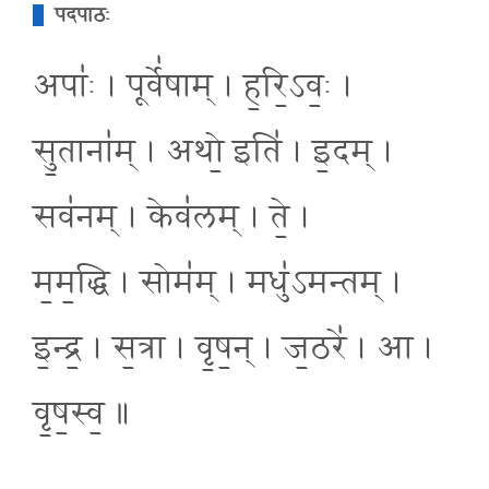
पदपाठः
अपाः॑ । पूर्वे॑षाम् । ह॒रि॒ऽवः॒ ।
सु॒ताना॑म् । अथो॒ इति॑ । इ॒दम् ।
सव॑नम् । केव॑लम् । ते॒ ।
म॒म॒द्धि । सोम॑म् । मधु॑ऽमन्तम् ।
इ॒न्द्र॒ । स॒त्रा । वृ॒ष॒न् । ज॒ठरे॑ । आ ।
वृ॒ष॒स्व॒ ॥