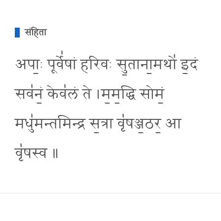
संहिता
अपा॒ः पूर्वे॑षां हरिवः सु॒ताना॒मथो॑ इ॒दं
सव॑नं॒ केव॑लं ते ।म॒म॒द्धि सोमं॒
मधु॑मन्तमिन्द्र स॒त्रा वृ॑षञ्ज॒ठर॒ आ
वृ॑षस्व ॥