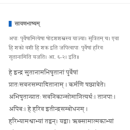
सायणभाष्यम्
अपाः पुर्वेषामित्येषा षोडशशस्त्रस्य याज्या। सुत्रितम् च। एवा
हि शक्रो वशी हि शक्र इति जपित्वापाः पूर्वेषां हरिवः
सुतानामिति यजति। आ. ६-२। इति॥
हे इन्द्र सुतानामभिषुतानां पुर्वेषां
प्रातःसवनसम्पादितानाम् । कर्मणि षष्ठ्यावेते।
अभिषुतान्प्रातः सवनिकान्सोमानित्यर्थः। तानपाः।
अपिबः। हे हरिव इतीन्द्रसम्बोधनम् ।
हरिभ्यामश्वाभ्यां तद्वन्। यद्वा। ऋक्सामात्मकाभ्यां