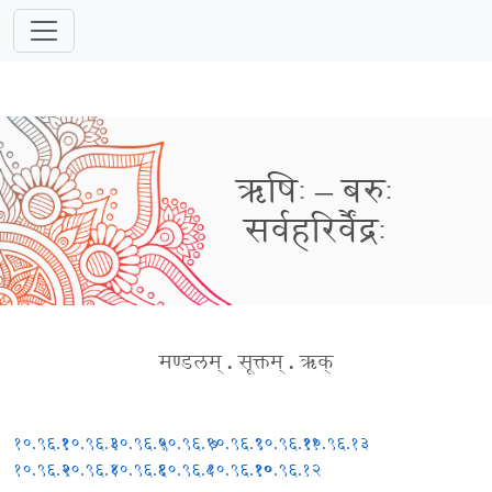
ऋषिः – बरुः
सर्वहरिर्वैंद्रः
मण्डलम्
.
सूक्तम्
.
ऋक्
१०.९६.१
१०.९६.३
१०.९६.५
१०.९६.७
१०.९६.९
१०.९६.११
१०.९६.१३
१०.९६.२
१०.९६.४
१०.९६.६
१०.९६.८
१०.९६.१०
१०.९६.१२