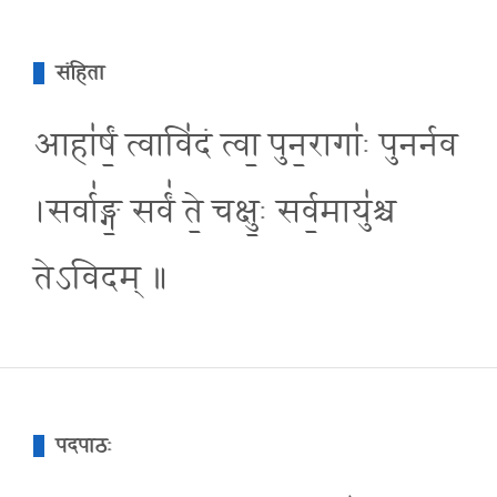
संहिता
आहा॑र्षं॒ त्वावि॑दं त्वा॒ पुन॒रागा॑ः पुनर्नव
।सर्वा॑ङ्ग॒ सर्वं॑ ते॒ चक्षु॒ः सर्व॒मायु॑श्च
तेऽविदम् ॥
पदपाठः