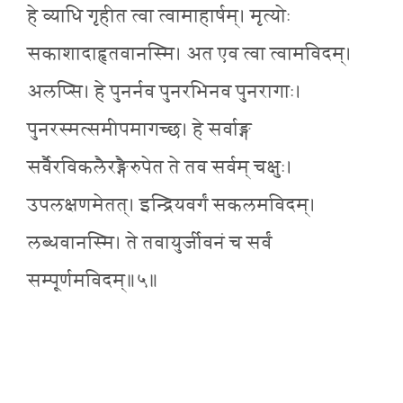
हे व्याधि गृहीत त्वा त्वामाहार्षम्। मृत्योः
सकाशादाहृतवानस्मि। अत एव त्वा त्वामविदम्।
अलप्सि। हे पुनर्नव पुनरभिनव पुनरागाः।
पुनरस्मत्समीपमागच्छ। हे सर्वाङ्ग
सर्वैरविकलैरङ्गैरुपेत ते तव सर्वम् चक्षुः।
उपलक्षणमेतत्। इन्द्रियवर्गं सकलमविदम्।
लब्धवानस्मि। ते तवायुर्जीवनं च सर्वं
सम्पूर्णमविदम्॥५॥