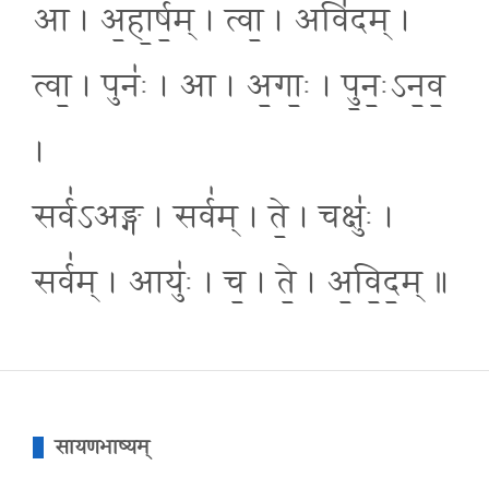
आ । अ॒हा॒र्ष॒म् । त्वा॒ । अवि॑दम् ।
त्वा॒ । पुनः॑ । आ । अ॒गाः॒ । पु॒नः॒ऽन॒व॒
।
सर्व॑ऽअङ्ग । सर्व॑म् । ते॒ । चक्षुः॑ ।
सर्व॑म् । आयुः॑ । च॒ । ते॒ । अ॒वि॒द॒म् ॥
सायणभाष्यम्