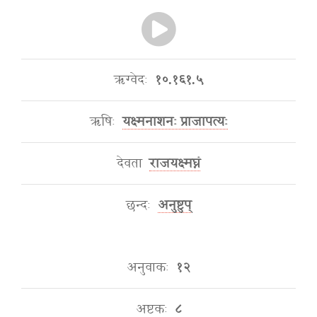
ऋग्वेदः
१०.१६१.५
ऋषिः
यक्ष्मनाशनः प्राजापत्यः
देवता
राजयक्ष्मघ्नं
छन्दः
अनुष्टुप्
अनुवाकः
१२
अष्टकः
८