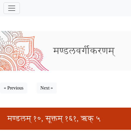
मण्डलवर्गीकरणम्
« Previous
Next »
मण्डलम् १०, सूक्तम् १६१, ऋक् ५