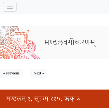
मण्डलवर्गीकरणम्
« Previous
Next »
मण्डलम् १, सूक्तम् ११५, ऋक् ३