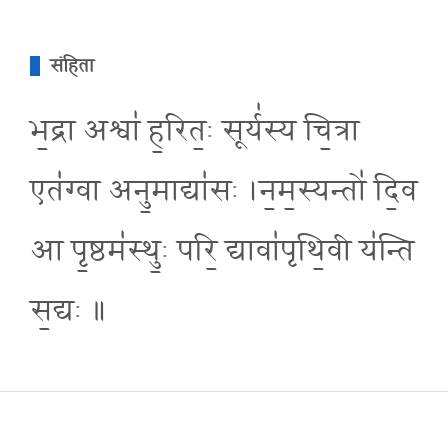
संहिता
भ॒द्रा अश्वा॑ ह॒रित॒ः सूर्य॑स्य चि॒त्रा
एत॑ग्वा अनु॒माद्या॑सः ।न॒म॒स्यन्तो॑ दि॒व
आ पृ॒ष्ठम॑स्थु॒ः परि॒ द्यावा॑पृथि॒वी य॑न्ति
स॒द्यः ॥