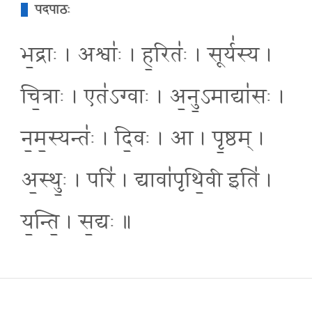
पदपाठः
भ॒द्राः । अश्वाः॑ । ह॒रितः॑ । सूर्य॑स्य ।
चि॒त्राः । एत॑ऽग्वाः । अ॒नु॒ऽमाद्या॑सः ।
न॒म॒स्यन्तः॑ । दि॒वः । आ । पृ॒ष्ठम् ।
अ॒स्थुः॒ । परि॑ । द्यावा॑पृथि॒वी इति॑ ।
य॒न्ति॒ । स॒द्यः ॥