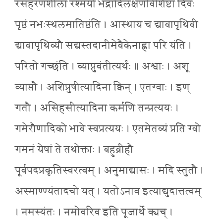
रसहरणशीला रश्मयो भद्रादिलक्षणविशिष्टा दिवः
पृष्ठं नभःस्थलमातिष्ठंति । आस्थाय च द्यावापृथिवी
द्यावापृथिव्यौ सद्यस्तदानीमेवैकेनाह्ना परि यंति ।
परितो गच्छंति । व्याप्नुवंतीत्यर्थः ॥ अश्वाः । अशू
व्याप्तौ । अशिप्रुषीत्यादिना क्विन् । एतग्वाः । इण्
गतौ । असिहसीत्यादिना कर्मणि तन्प्रत्ययः ।
गमेरौणादिको भावे स्वप्रत्ययः । एतमेतव्यं प्रति ग्वो
गमनं येषां ते तथोक्ताः । बहुव्रीहौ
पूर्वपदप्रकृतिस्वरत्वम् । अनुमाद्यासः । मदि स्तुतौ ।
अस्माण्ण्यंतादचो यत् । यतोऽनाव इत्याद्युदात्तत्वम्
। नमस्यंतः । नमोवरिव इति पूजार्थे क्यच् ।