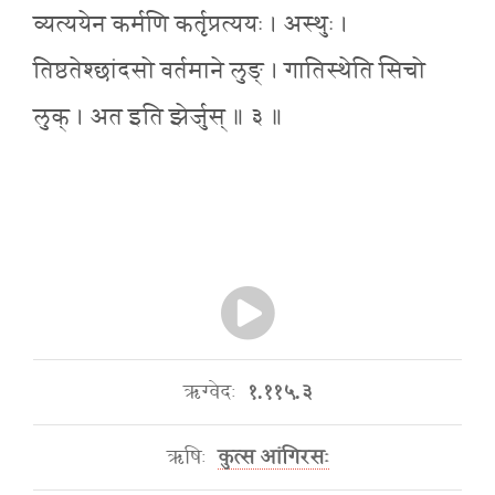
व्यत्ययेन कर्मणि कर्तृप्रत्ययः । अस्थुः ।
तिष्ठतेश्छांदसो वर्तमाने लुङ् । गातिस्थेति सिचो
लुक् । अत इति झेर्जुस् ॥ ३ ॥
ऋग्वेदः
१.११५.३
ऋषिः
कुत्स आंगिरसः