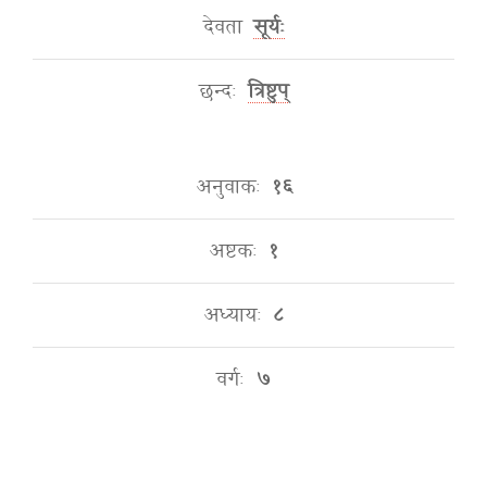
देवता
सूर्यः
छन्दः
त्रिष्टुप्
अनुवाकः
१६
अष्टकः
१
अध्यायः
८
वर्गः
७