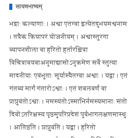
सायणभाष्यम्
भद्राः कल्याणाः । अश्वा एतग्वा इत्येतदुभयमश्वनाम
। तत्रैकं क्रियापरं योजनीयम् । अश्वास्तुरगा
व्यापनशीला वा हरितो हर्तारश्चित्रा
विचित्रावयवाअनुमाद्यासोऽनुक्रमेण सर्वे स्तुत्या
मादनीयाः एवंभूताः सूर्यास्यैतग्वा अश्वाः । यद्वा । एतं
गंतव्यं मार्गं गंतारोऽश्वाः । एतं शबलवर्णं वा
प्राप्नुवंतोऽश्वाः । नमस्यंतोऽस्माभिर्नमस्यमानाः संतो
दिवोंऽतरिक्षस्य पृष्ठमुपरिप्रदेशं पूर्वभागलक्षणमास्थुः
। आतिष्ठंति । प्राप्नुवंति । यद्वा । हरितो