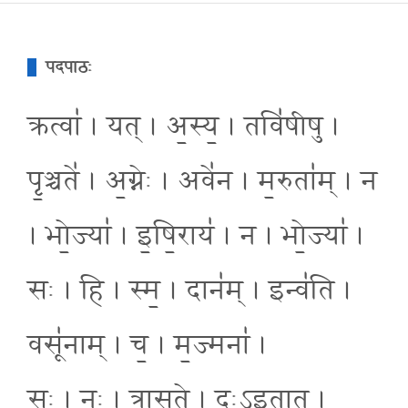
पदपाठः
क्रत्वा॑ । यत् । अ॒स्य॒ । तवि॑षीषु ।
पृ॒ञ्चते॑ । अ॒ग्नेः । अवे॑न । म॒रुता॑म् । न
। भो॒ज्या॑ । इ॒षि॒राय॑ । न । भो॒ज्या॑ ।
सः । हि । स्म॒ । दान॑म् । इन्व॑ति ।
वसू॑नाम् । च॒ । म॒ज्मना॑ ।
सः । नः॒ । त्रा॒स॒ते॒ । दुः॒ऽइ॒तात् ।