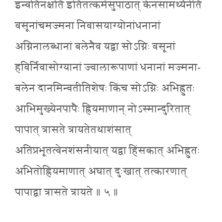
इन्वतिनक्षति इतितत्कर्मसुपाठात् केनसामर्थ्येनेति
वसूनांचमज्मना निवासयाग्योनांधनानां
अग्निनालब्धानां बलेनैव यद्वा सोऽग्निः वसूनां
हविर्निवासोग्यानां ज्वालारूपाणां धनानां मज्मना-
बलेन दानमिन्वतीतिशेषः किंच सोऽग्निः अभिह्रुतः
आभिमुख्येनपापैः ह्रियमाणान् नोऽस्मान्दुरितात्
पापात् त्रासते त्रायतेतथाशंसात्
अतिप्रभूतत्वेनशंसनीयात् यद्वा हिंसकात् अभिह्रुतः
अभितोह्रियमाणात् अघात् दुःखात् तत्कारणात्
पापाद्वा त्रासते त्रायते ॥ ५ ॥