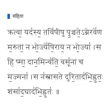
संहिता
क्रत्वा॒ यद॑स्य॒ तवि॑षीषु पृ॒ञ्चते॒ऽग्नेरवे॑ण
म॒रुतां॒ न भो॒ज्ये॑षि॒राय॒ न भो॒ज्या॑ ।स
हि ष्मा॒ दान॒मिन्व॑ति॒ वसू॑नां च
म॒ज्मना॑ ।स न॑स्त्रासते दुरि॒ताद॑भि॒ह्रुत॒ः
शंसा॑द॒घाद॑भि॒ह्रुतः॑ ॥