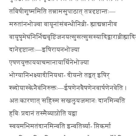
तविषीशुष्ममिति तन्नामसुपाठात् तत्रदृष्टान्तः—
मरुतांनभोज्वा वायूनांसंबन्धीनिव्री- ह्याद्यन्नानीव
वायुषुमेघंनिर्भिद्यवृष्टिंजनयत्सुसत्सुसस्यादिद्वाराव्रीह्या
दानेदृष्टान्तः—इषिरायनभोज्या
एषणयुक्ताययाचमानायार्थिनेभोज्या
भोग्यानिभक्ष्यादीनियथा- दीयन्ते तद्वत् इषिर्
श्ब्दोयास्केनैवंनिरुक्तः—ईषणेनवैषणेनवार्षणेनवेति ।
अतःकारणात् सहिस्म सखलुयजमानः दानमिन्वति
हविः प्रदानं तस्मैव्याप्नोति यद्वा
स्वयमभिमतंदानमिन्वति इन्वतिर्व्या- प्तिकर्मा