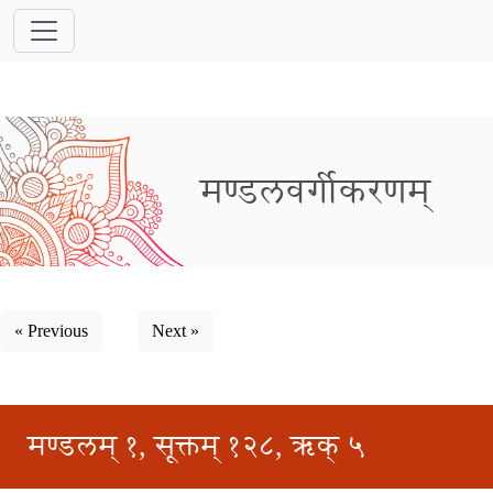
मण्डलवर्गीकरणम्
« Previous
Next »
मण्डलम् १, सूक्तम् १२८, ऋक् ५