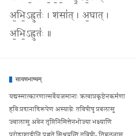
अ॒भि॒ऽह्रुतः॑ । शंसा॑त् । अ॒घात् ।
अ॒भि॒ऽह्रुतः॑ ॥
सायणभाष्यम्
यद्यस्मात्कारणात्सर्वेयजमानाः क्रत्वाप्रकृष्टेनकर्मणा
हविःप्रदानादिरूपेण अस्याग्नेः तविषीषु प्रबलासु
ज्वालासु अवेन तृप्तिनिमित्तेनभोज्या भक्ष्याणि
पुरोडाशादीनि पृञ्चते मिश्रयन्ति तविषी- तिबलनाम