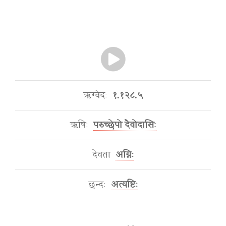
ऋग्वेदः
१.१२८.५
ऋषिः
परुच्छेपो दैवोदासिः
देवता
अग्निः
छन्दः
अत्यष्टिः