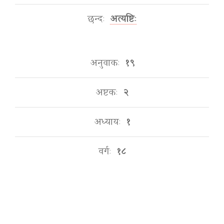
छन्दः
अत्यष्टिः
अनुवाकः
१९
अष्टकः
२
अध्यायः
१
वर्गः
१८