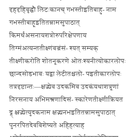
दृहदृहिवृद्धौ लिटःकानच् गभस्तीइतिबाहु- नाम
गभस्तीबाहूइतितन्नामसुपाठात्
किमर्थंअसनायशत्रोरुपरिक्षेपणाय
तिग्मंअत्यन्ततीक्ष्णंवज्रंसं- श्यत् सम्यक्
तीक्ष्णीकरोति शोतनूकरणे ओतःश्यनीत्योकारलोपः
छान्दसोडभावः यद्वा लेटीतश्चलो- पइतीकारलोपः
तत्रदृष्टान्तः—क्षद्भ्येव उदकमिव उदकंयथाशत्रूणां
निरसनाय अभिमन्त्रणादिसं- स्कारेणतीक्ष्णीक्रियत
द्त् क्ष्रद्भ्येत्युदकनाम क्षद्भ्यनभइतितन्नामसुपाठात्
पुनरपितदेवविशेष्यते अहिहत्याह