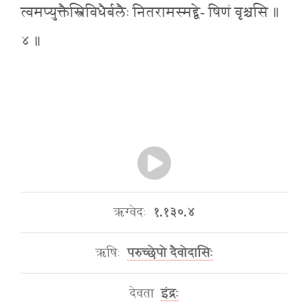
त्वमप्युक्तैस्त्रिविधैर्बलैः नितरामस्मद्द्वे- षिणं वृश्चसि ॥
४ ॥
ऋग्वेदः
१.१३०.४
ऋषिः
परुच्छेपो दैवोदासिः
देवता
इंद्रः