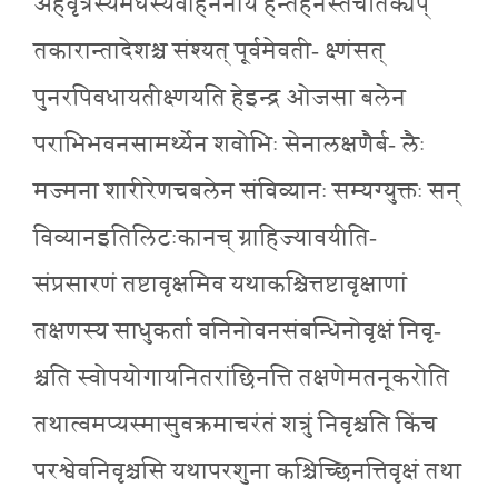
अहेर्वृत्रस्यमेघस्यवाहननाय हन्तेर्हनस्तचेतिक्यप्
तकारान्तादेशश्च संश्यत् पूर्वमेवती- क्ष्णंसत्
पुनरपिवधायतीक्ष्णयति हेइन्द्र ओजसा बलेन
पराभिभवनसामर्थ्येन शवोभिः सेनालक्षणैर्ब- लैः
मज्मना शारीरेणचबलेन संविव्यानः सम्यग्युक्तः सन्
विव्यानइतिलिटःकानच् ग्राहिज्यावयीति-
संप्रसारणं तष्टावृक्षमिव यथाकश्चित्तष्टावृक्षाणां
तक्षणस्य साधुकर्ता वनिनोवनसंबन्धिनोवृक्षं निवृ-
श्चति स्वोपयोगायनितरांछिनत्ति तक्षणेमतनूकरोति
तथात्वमप्यस्मासुवक्रमाचरंतं शत्रुं निवृश्चति किंच
परश्वेवनिवृश्चसि यथापरशुना कश्चिच्छिनत्तिवृक्षं तथा