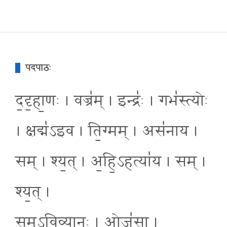
पदपाठः
द॒दृ॒हा॒णः । वज्र॑म् । इन्द्रः॑ । गभ॑स्त्योः
। क्षद्म॑ऽइव । ति॒ग्मम् । अस॑नाय ।
सम् । श्य॒त् । अ॒हि॒ऽहत्या॑य । सम् ।
श्य॒त् ।
स॒म्ऽवि॒व्या॒नः । ओज॑सा ।