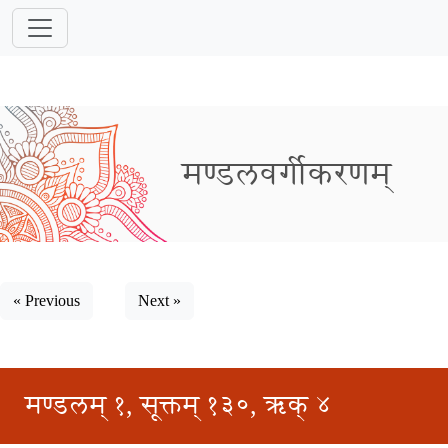
मण्डलवर्गीकरणम्
« Previous
Next »
मण्डलम् १, सूक्तम् १३०, ऋक् ४