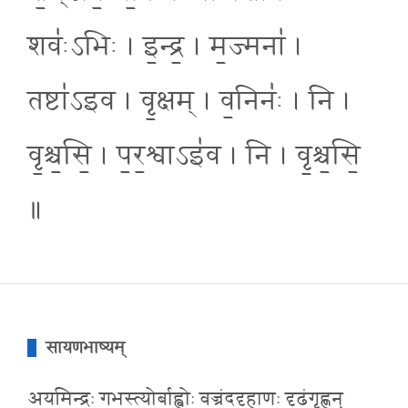
शवः॑ऽभिः । इ॒न्द्र॒ । म॒ज्मना॑ ।
तष्टा॑ऽइव । वृ॒क्षम् । व॒निनः॑ । नि ।
वृ॒श्च॒सि॒ । प॒र॒श्वाऽइ॑व । नि । वृ॒श्च॒सि॒
॥
सायणभाष्यम्
अयमिन्द्रः गभस्त्योर्बाह्वोः वज्रंददृहाणः दृढंगृह्णन्