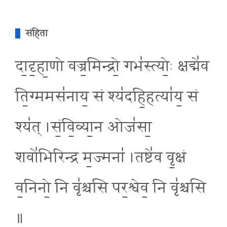
संहिता
दा॒दृ॒हा॒णो वज्र॒मिन्द्रो॒ गभ॑स्त्यो॒ः क्षद्मे॑व
ति॒ग्ममस॑नाय॒ सं श्य॑दहि॒हत्या॑य॒ सं
श्य॑त् ।सं॒वि॒व्या॒न ओज॑सा॒
शवो॑भिरिन्द्र म॒ज्मना॑ ।तष्टे॑व वृ॒क्षं
व॒निनो॒ नि वृ॑श्चसि पर॒श्वेव॒ नि वृ॑श्चसि
॥