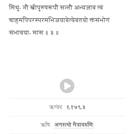
मिथु- नौ स्त्रीपुरुषरूपौ सन्तौ अभ्यजाव त्वं
चाहमपिपरस्परमभिजयावेत्येवंतयो क्तंसंभोगं
संभावया- मास ॥ ३ ॥
ऋग्वेदः
१.१७९.३
ऋषिः
अगस्त्यो मैत्रावरुणिः