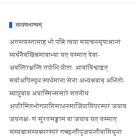
सायणभाष्यम्
अगस्त्यस्तामाह भोःपत्नि त्वया मयाचनमृषाश्रान्तं
व्यर्थंनैवखिन्नमावाभ्यां यत् यस्मात् देवा-
अवन्तिरक्षन्ति तपोभिःप्रीताः आवांविश्वाइत्
सर्वाअपिस्पृधःस्पर्धमानाःसेनाःअभ्यश्नवाव् अभितो-
व्याप्नुवाव अत्रास्मिन्संसारे शतनीथं
अपरिमितभोगप्राप्तिसाधनमाजिंप्राप्तिंपरस्परं जयाव
जयलक्ष- णं सुरतसङ्ग्रामं वा जयाव यत् यस्मात्
सम्यञ्चासम्यक्परस्परं गच्छन्तौपूजयन्तौवामिथुना