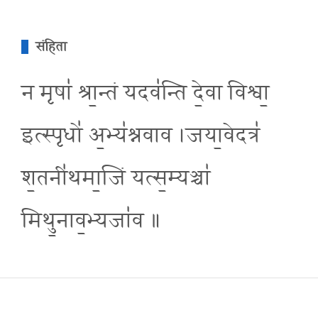
संहिता
न मृषा॑ श्रा॒न्तं यदव॑न्ति दे॒वा विश्वा॒
इत्स्पृधो॑ अ॒भ्य॑श्नवाव ।जया॒वेदत्र॑
श॒तनी॑थमा॒जिं यत्स॒म्यञ्चा॑
मिथु॒नाव॒भ्यजा॑व ॥