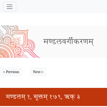
मण्डलवर्गीकरणम्
« Previous
Next »
मण्डलम् १, सूक्तम् १७९, ऋक् ३