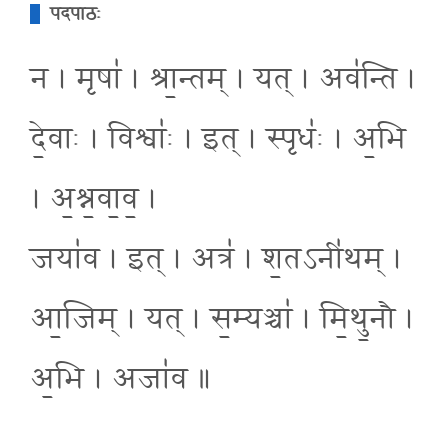
पदपाठः
न । मृषा॑ । श्रा॒न्तम् । यत् । अव॑न्ति ।
दे॒वाः । विश्वाः॑ । इत् । स्पृधः॑ । अ॒भि
। अ॒श्न॒वा॒व॒ ।
जया॑व । इत् । अत्र॑ । श॒तऽनी॑थम् ।
आ॒जिम् । यत् । स॒म्यञ्चा॑ । मि॒थु॒नौ ।
अ॒भि । अजा॑व ॥