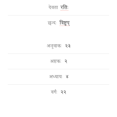
देवता
रतिः
छन्दः
त्रिष्टुप्
अनुवाकः
२३
अष्टकः
२
अध्यायः
४
वर्गः
२२