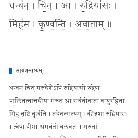
धन्व॑न् । चि॒त् । आ । रु॒द्रिया॑सः ।
मिह॑म् । कृ॒ण्व॒न्ति॒ । अ॒वा॒ताम् ॥
सायणभाष्यम्
धन्वन् चित् मरुदेशेऽपि रुद्रियासो रुद्रेण
पालितत्वात्तदीया मरुत आ सर्वतोवातां वायुरहितां
मिहं वृष्टिं कुर्वंति । तदेतत्सत्यम् । कीदृशा रुद्रियासः
। त्वेषा दीप्ता अमवंतो बलवंतः । मरुतां