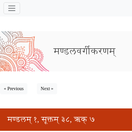
मण्डलवर्गीकरणम्
« Previous
Next »
मण्डलम् १, सूक्तम् ३८, ऋक् ७