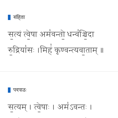
संहिता
स॒त्यं त्वे॒षा अम॑वन्तो॒ धन्व॑ञ्चि॒दा
रु॒द्रिया॑सः ।मिहं॑ कृण्वन्त्यवा॒ताम् ॥
पदपाठः
स॒त्यम् । त्वे॒षाः । अम॑ऽवन्तः ।