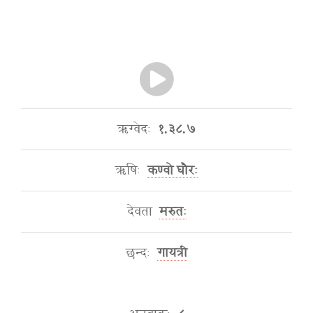
ऋग्वेदः
१.३८.७
ऋषिः
कण्वो घौरः
देवता
मरुतः
छन्दः
गायत्री