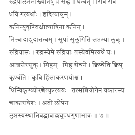
रुद्रपालनमाख्यानेषु प्रसिद्धं ॥ धन्वन् । रिवि रवि
धवि गत्यर्थाः । इदित्वान्नुम् ।
कनिन्युवृषितक्षीत्यादिना कनिन् ।
नित्त्वादाद्युदात्तत्वम् । सुपां सुलुगिति सप्तम्या लुक् ।
रुद्रियासः । रुद्रस्येमे रुद्रियाः तस्येदमित्यर्थे घः ।
आज्जसेरसुक् । मिहम् । मिह सेचने । क्विप्चेति क्विप्
कृण्वंति । कृवि हिंसाकरणयोश्च ।
धिन्विकृण्व्योरच्चेत्युप्रत्ययः । तत्सन्नियोगेन वकारस्य
चाकारादेशः । अतो लोपेन
लुप्तस्यस्थानिवद्भावाल्लघूपधगुणाभावः ॥ ७ ॥