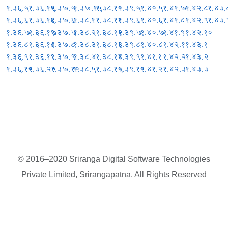
१.३६.५
१.३६.१५
१.३७.५
१.३७.१५
१.३८.१०
१.३९.५
१.४०.५
१.४१.७
१.४२.८
१.४३.
१.३६.६
१.३६.१६
१.३७.६
१.३८.१
१.३८.११
१.३९.६
१.४०.६
१.४१.८
१.४२.९
१.४३.
१.३६.७
१.३६.१७
१.३७.७
१.३८.२
१.३८.१२
१.३९.७
१.४०.७
१.४१.९
१.४२.१०
१.३६.८
१.३६.१८
१.३७.८
१.३८.३
१.३८.१३
१.३९.८
१.४०.८
१.४२.१
१.४३.१
१.३६.९
१.३६.१९
१.३७.९
१.३८.४
१.३८.१४
१.३९.९
१.४१.१
१.४२.२
१.४३.२
१.३६.१०
१.३६.२०
१.३७.१०
१.३८.५
१.३८.१५
१.३९.१०
१.४१.२
१.४२.३
१.४३.३
© 2016–2020 Sriranga Digital Software Technologies
Private Limited, Srirangapatna. All Rights Reserved