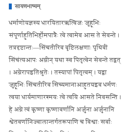
सायणभाष्यम्
धर्माणोयज्ञस्य धारयितारऋत्विजः जुहूभिः
संपूर्णाहुतिभिर्होमपात्रैः त्वे त्वामेव आस ते सेवन्ते ।
तत्रदृष्टान्तः—सिंचतीरिव वृष्टिलक्षणाः पृथिवीं
सिंचंत्यआपः अग्नीन् यथा स्व पितृत्वेन सेवन्ते तद्वत्
। अग्नेरापइतिश्रुतेः । तस्यापां पितृत्वम् । यद्वा
जुहूभिः सिंचतीरिव सिच्यमानाआहुतयइव धर्मणः
त्वया धार्यमाणारश्मयः त्वे त्वयि आसते निवसन्ति ।
हे अग्ने त्वं कृष्णा कृष्णावर्णानि अर्जुना अर्जुनानि
श्वेतवर्णानिज्वालान्तर्गतरूपाणि च विश्वाः सर्वाः