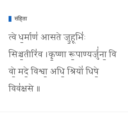
संहिता
त्वे ध॒र्माण॑ आसते जु॒हूभि॑ः
सिञ्च॒तीरि॑व ।कृ॒ष्णा रू॒पाण्यर्जु॑ना॒ वि
वो॒ मदे॒ विश्वा॒ अधि॒ श्रियो॑ धिषे॒
विव॑क्षसे ॥