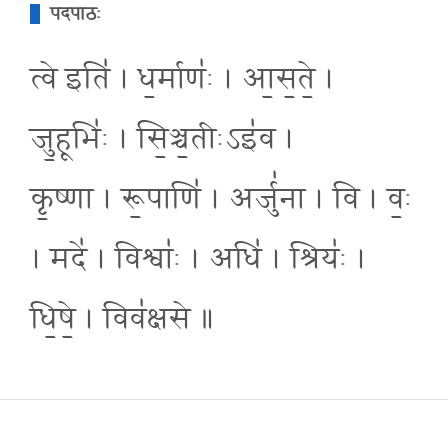
पदपाठः
त्वे इति॑ । ध॒र्माणः॑ । आ॒स॒ते॒ ।
जु॒हूभिः॑ । सि॒ञ्च॒तीःऽइ॑व ।
कृ॒ष्णा । रू॒पाणि॑ । अर्जु॑ना । वि । वः॒
। मदे॑ । विश्वाः॑ । अधि॑ । श्रियः॑ ।
धि॒षे॒ । विव॑क्षसे ॥