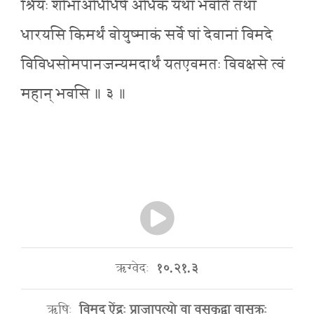
श्रियः शोभाअधिधिषे अधिकं यथा भवति तथा
धारयसि किमर्थं वोयुष्माकं सर्वे षां देवानां विमदे
विविधसोमपानजन्यमदार्थं यतएवमतः विवक्षसे त्वं
महान् भवसि ॥ ३ ॥
ऋग्वेदः
१०.२१.३
ऋषिः
विमद ऐंद्रः प्राजापत्यो वा वसुकृद्वा वासुक्रः