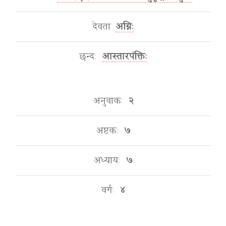
देवता
अग्निः
छन्दः
आस्तारपंक्तिः
अनुवाकः
२
अष्टकः
७
अध्यायः
७
वर्गः
४