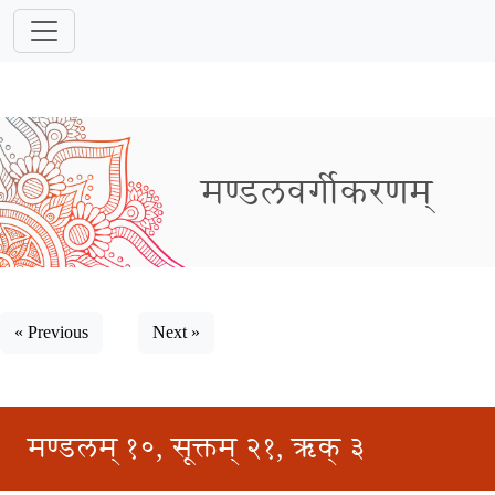
मण्डलवर्गीकरणम्
« Previous
Next »
मण्डलम् १०, सूक्तम् २१, ऋक् ३