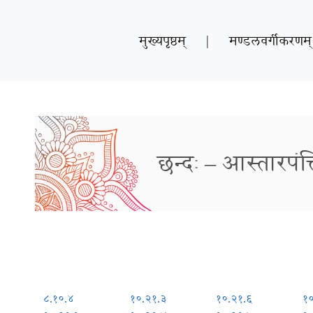
मुख्यपृष्ठम्
|
मण्डलवर्गीकरणम्
छन्दः – आस्तारपंक्
८.१०.४
१०.२१.३
१०.२१.६
१०