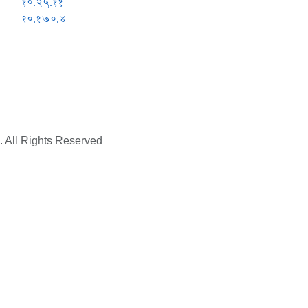
१०.२५.११
१०.१७०.४
. All Rights Reserved