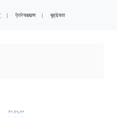
्
|
ऐतरेयब्रह्मण
|
बृहद्देवता
१०.२५.१०