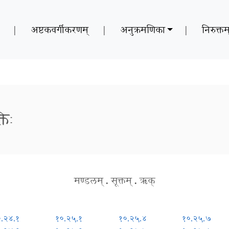
|
अष्टकवर्गीकरणम्
|
अनुक्रमणिका
|
निरुक्तम
तिः
मण्डलम्
.
सूक्तम्
.
ऋक्
.२४.१
१०.२५.१
१०.२५.४
१०.२५.७