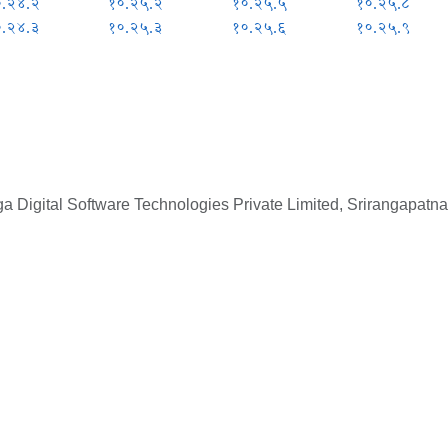
०.२४.२
१०.२५.२
१०.२५.५
१०.२५.८
०.२४.३
१०.२५.३
१०.२५.६
१०.२५.९
 Digital Software Technologies Private Limited, Srirangapatna