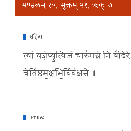
मण्डलम् १०, सूक्तम् २१, ऋक् ७
संहिता
त्वां य॒ज्ञेष्वृ॒त्विजं॒ चारु॑मग्ने॒ नि षे॑दि
चेति॑ष्ठम॒क्षभि॒र्विव॑क्षसे ॥
पदपाठः