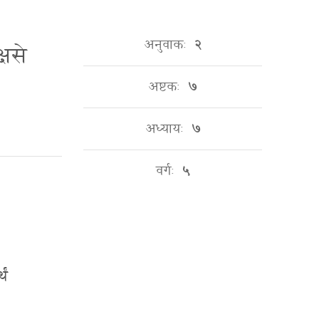
अनुवाकः
२
्षसे
अष्टकः
७
अध्यायः
७
वर्गः
५
थं