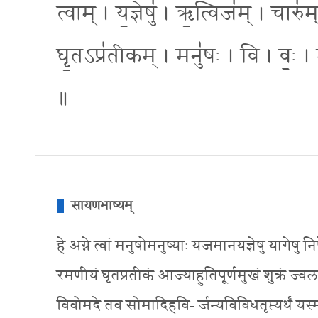
त्वाम् । य॒ज्ञेषु॑ । ऋ॒त्विज॑म् । चारु॑म् 
घृ॒तऽप्र॑तीकम् । मनु॑षः । वि । वः॒ । म
॥
सायणभाष्यम्
हे अग्ने त्वां मनुषोमनुष्याः यजमानयज्ञेषु यागेषु
रमणीयं घृतप्रतीकं आज्याहुतिपूर्णमुखं शुक्रं ज्वलन्त
विवोमदे तव सोमादिहवि- र्जन्यविविधतृप्त्यर्थं यस