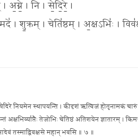
। अ॒ग्ने॒ । नि । से॒दि॒रे॒ ।
दे॑ । शु॒क्रम् । चेति॑ष्ठम् । अ॒क्षऽभिः॑ । विव॑क
 निषेदिरे नियमेन स्थापयन्ति । कीदृशं ऋत्विजं होतृनामकं चारुं
ं अक्षभिर्व्याप्तैः तेजोभिः चेतिष्ठं अतिशयेन ज्ञातारम् । किमर्
्मादेवं तस्माद्विवक्षसे महान् भवसि ॥ ७ ॥