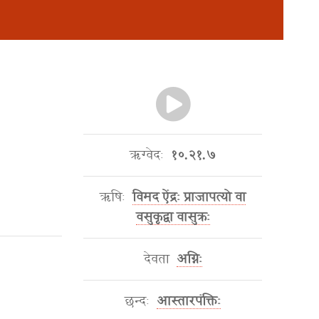
ऋग्वेदः
१०.२१.७
ऋषिः
विमद ऐंद्रः प्राजापत्यो वा
वसुकृद्वा वासुक्रः
देवता
अग्निः
छन्दः
आस्तारपंक्तिः