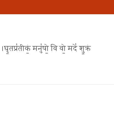
रे ।घृ॒तप्र॑तीकं॒ मनु॑षो॒ वि वो॒ मदे॑ शु॒क्रं