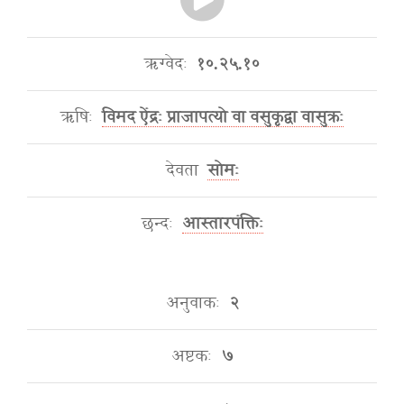
ऋग्वेदः
१०.२५.१०
ऋषिः
विमद ऐंद्रः प्राजापत्यो वा वसुकृद्वा वासुक्रः
देवता
सोमः
छन्दः
आस्तारपंक्तिः
अनुवाकः
२
अष्टकः
७