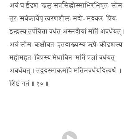
अयं घ ईदृशः खलु सप्रसिद्धोस्माभिरभिषुतः सोमः
तुरः सर्वकार्येषु त्वरणशीलः मदो- मदकरः प्रियः
इन्द्रस्य तर्पयिता वर्धत अस्मदीयां मतिं अवर्धयत् ।
अयं सोमः कक्षीवतः एतदाख्यस्य ऋषेः कीदृशस्य
महोमहतः विप्रस्य मेधाविनः मतिं प्रज्ञां वर्धयत्
अवर्धयत् । तद्वदस्माकमपि मतिमवर्धयदित्यर्थः ।
शिष्टं गतं ॥ १० ॥