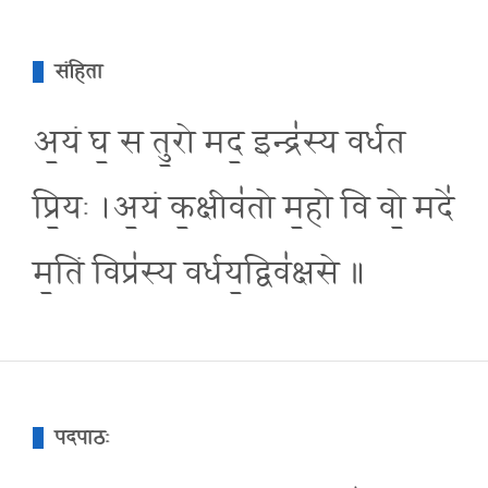
संहिता
अ॒यं घ॒ स तु॒रो मद॒ इन्द्र॑स्य वर्धत
प्रि॒यः ।अ॒यं क॒क्षीव॑तो म॒हो वि वो॒ मदे॑
म॒तिं विप्र॑स्य वर्धय॒द्विव॑क्षसे ॥
पदपाठः