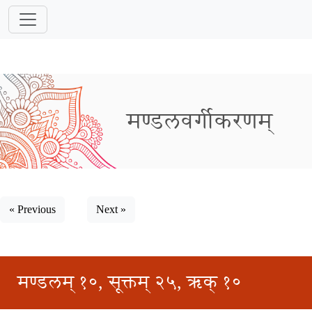
मण्डलवर्गीकरणम्
« Previous
Next »
मण्डलम् १०, सूक्तम् २५, ऋक् १०