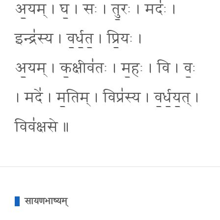
अ॒यम् । घ॒ । सः । तु॒रः । मदः॑ ।
इन्द्र॑स्य । व॒र्ध॒त॒ । प्रि॒यः ।
अ॒यम् । क॒क्षीव॑तः । म॒हः । वि । वः॒
। मदे॑ । म॒तिम् । विप्र॑स्य । व॒र्ध॒य॒त् ।
विव॑क्षसे ॥
सायणभाष्यम्