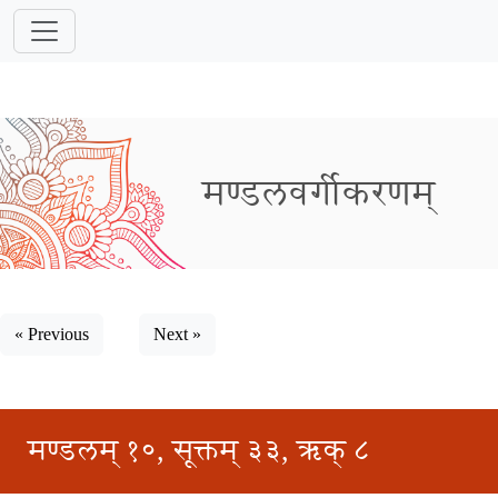
मण्डलवर्गीकरणम्
« Previous
Next »
मण्डलम् १०, सूक्तम् ३३, ऋक् ८