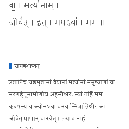
वा॒ । मर्त्या॑नाम् ।
जीवे॑त् । इत् । म॒घऽवा॑ । मम॑ ॥
सायणभाष्यम्
उतापिच यद्यमृतानां देवानां मर्त्यानां मनुष्याणां वा
मरणहेतूनामीशीय अहमीश्वरः स्यां तर्हि मम
कवषस्य याज्योमघवा धनवान्मित्रातिथीराजा
जीवेत् प्राणान् धारयेत् । तथाच नाहं