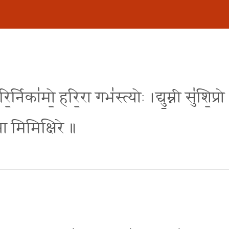
निका॑मो॒ हरि॒रा गभ॑स्त्योः ।द्यु॒म्नी सु॑शि॒प्रो
॑ता मिमिक्षिरे ॥