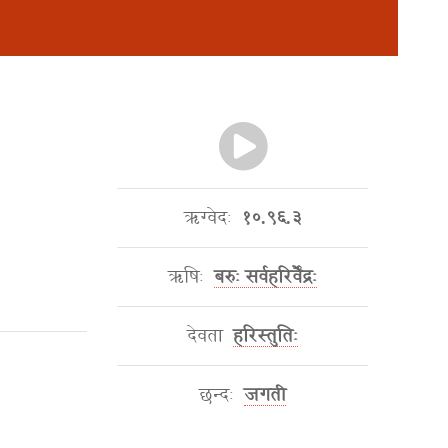
ऋग्वेदः
१०.९६.३
ऋषिः
बरुः सर्वहरिर्वैंद्रः
देवता
हरिस्तुतिः
छन्दः
जगती