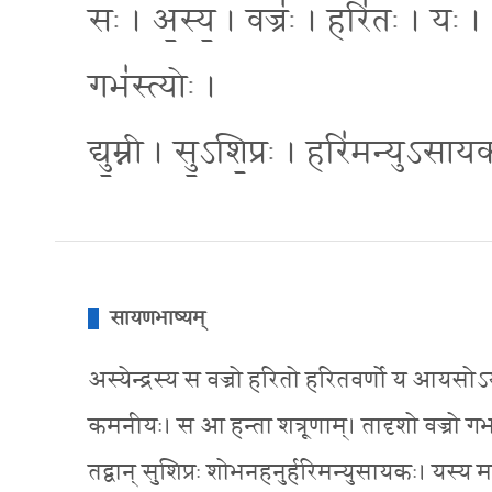
सः । अ॒स्य॒ । वज्रः॑ । हरि॑तः । यः
गभ॑स्त्योः ।
द्यु॒म्नी । सु॒ऽशि॒प्रः । हरि॑मन्युऽसायक
सायणभाष्यम्
अस्येन्द्रस्य स वज्रो हरितो हरितवर्णो य आयसोऽय
कमनीयः। स आ हन्ता शत्रूणाम्। तादृशो वज्रो गभस्त्योर
तद्वान् सुशिप्रः शोभनहनुर्हरिमन्युसायकः। यस्य मन