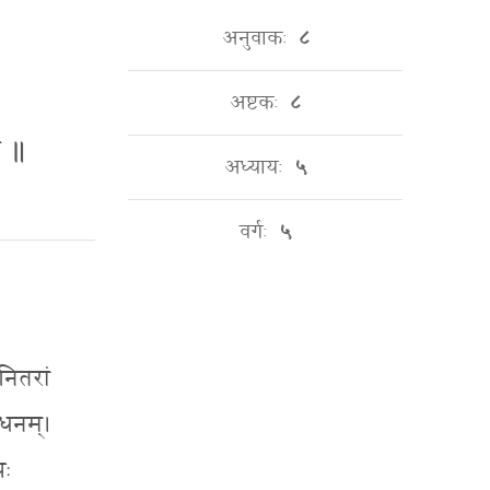
अनुवाकः
८
अष्टकः
८
॒ ॥
अध्यायः
५
वर्गः
५
नितरां
ं धनम्।
पः