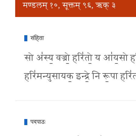
मण्डलम् १०, सूक्तम् ९६, ऋक् ३
संहिता
सो अ॑स्य॒ वज्रो॒ हरि॑तो॒ य आ॑य॒सो हरि॒र्
हरि॑मन्युसायक॒ इन्द्रे॒ नि रू॒पा हरि
पदपाठः