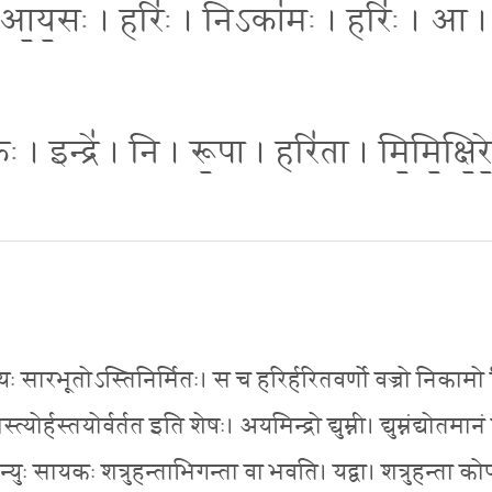
 । आ॒य॒सः । हरिः॑ । निऽका॑मः । हरिः॑ । आ ।
ः । इन्द्रे॑ । नि । रू॒पा । हरि॑ता । मि॒मि॒क्षि॒रे
ः सारभूतोऽस्तिनिर्मितः। स च हरिर्हरितवर्णो वज्रो निकामो 
्हस्तयोर्वर्तत इति शेषः। अयमिन्द्रो द्युम्नी। द्युम्नंद्योतमान
्युः सायकः शत्रुहन्ताभिगन्ता वा भवति। यद्वा। शत्रुहन्ता को