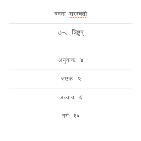
देवता
सरस्वती
छन्दः
त्रिष्टुप्
अनुवाकः
४
अष्टकः
२
अध्यायः
८
वर्गः
१०