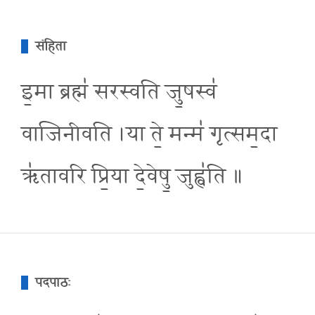
संहिता
इ॒मा ब्रह्म॑ सरस्वति जु॒षस्व॑
वाजिनीवति ।या ते॒ मन्म॑ गृत्सम॒दा
ऋ॑तावरि प्रि॒या दे॒वेषु॒ जुह्व॑ति ॥
पदपाठः