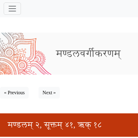
मण्डलवर्गीकरणम्
« Previous
Next »
मण्डलम् २, सूक्तम् ४१, ऋक् १८