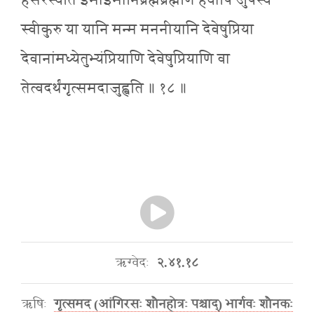
हेसरस्वति इमाइमानिब्रह्मब्रह्मणि हवींषि जुषस्व
स्वीकुरु या यानि मन्म मननीयानि देवेषुप्रिया
देवानांमध्येतुभ्यंप्रियाणि देवेषुप्रियाणि वा
तेत्वदर्थंगृत्समदाजुह्वति ॥ १८ ॥
ऋग्वेदः
२.४१.१८
ऋषिः
गृत्समद (आंगिरसः शौनहोत्रः पश्चाद्) भार्गवः शौनकः