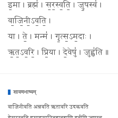
इ॒मा । ब्रह्म॑ । स॒र॒स्व॒ति॒ । जु॒षस्व॑ ।
वा॒जि॒नी॒ऽव॒ति॒ ।
या । ते॒ । मन्म॑ । गृ॒त्स॒ऽम॒दाः ।
ऋ॒त॒ऽव॒रि॒ । प्रि॒या । दे॒वेषु॑ । जुह्व॑ति ॥
सायणभाष्यम्
वाजिनीवति अन्नवति ऋतावरि उदकवति