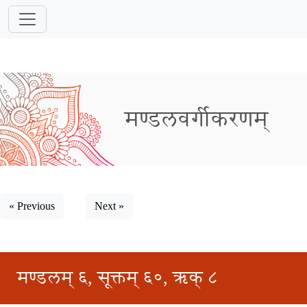
मण्डलवर्गीकरणम्
« Previous
Next »
मण्डलम् ६, सूक्तम् ६०, ऋक् ८