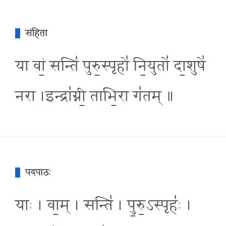
संहिता
या वां॒ सन्ति॑ पुरु॒स्पृहो॑ नि॒युतो॑ दा॒शुषे॑
नरा ।इन्द्रा॑ग्नी॒ ताभि॒रा ग॑तम् ॥
पदपाठः
याः । वा॒म् । सन्ति॑ । पु॒रु॒ऽस्पृहः॑ ।