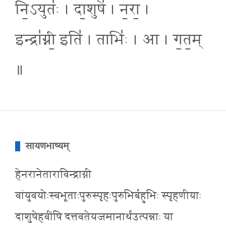
नि॒ऽयुतः॑ । दा॒शुषे॑ । न॒रा॒ ।
इन्द्रा॑ग्नी॒ इति॑ । ताभिः॑ । आ । ग॒त॒म्
॥
सायणभाष्यम्
हेनरानेताराविन्द्राग्नी
वांयुवयोःस्वभूताःपुरुस्पृहःपुरुभिर्बहुभिः स्पृहणीयाः
दाशुषेहवींषि दत्तवतेयजमानार्थंउत्पन्नाः या