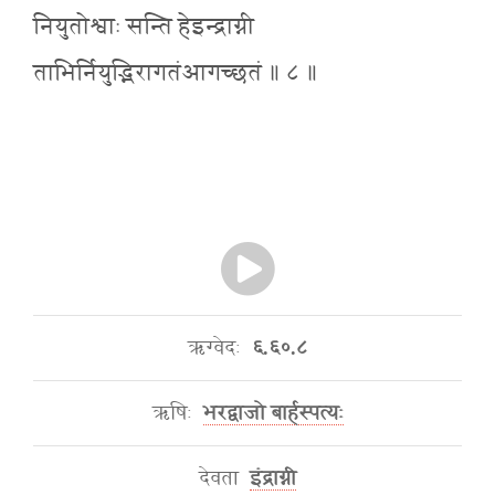
नियुतोश्वाः सन्ति हेइन्द्राग्नी
ताभिर्नियुद्भिरागतंआगच्छतं ॥ ८ ॥
ऋग्वेदः
६.६०.८
ऋषिः
भरद्वाजो बार्हस्पत्यः
देवता
इंद्राग्नी