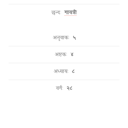
छन्दः
गायत्री
अनुवाकः
५
अष्टकः
४
अध्यायः
८
वर्गः
२८