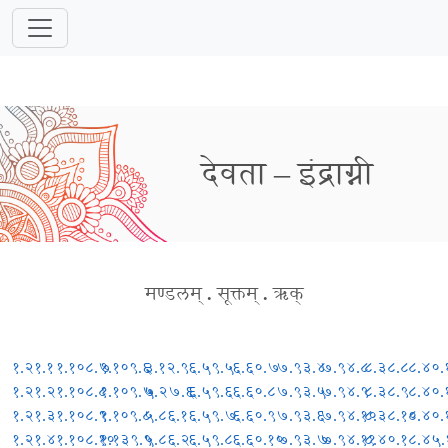
देवता – इंद्राग्नी
मण्डलम्
.
सूक्तम्
.
ऋक्
१.२१.१
१.१०८.७
१.१०९.६
३.१२.९
६.५९.५
६.६०.७
७.९३.४
७.९४.८
८.३८.८
८.४०.
१.२१.२
१.१०८.८
१.१०९.७
५.२७.६
६.५९.६
६.६०.८
७.९३.५
७.९४.९
८.३८.९
८.४०.
१.२१.३
१.१०८.९
१.१०९.८
५.८६.१
६.५९.७
६.६०.९
७.९३.६
७.९४.१०
८.३८.१०
८.४०.
१.२१.४
१.१०८.१०
१.१३९.९
५.८६.२
६.५९.८
६.६०.१०
७.९३.७
७.९४.११
८.४०.१
८.४५.