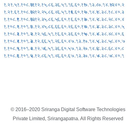
१.२१.५
१.१०८.११
३.१२.१
५.८६.३
६.५९.९
६.६०.११
७.९३.८
७.९४.१२
८.४०.२
१.२१.६
१.१०८.१२
३.१२.२
५.८६.४
६.५९.१०
६.६०.१२
७.९४.१
८.३८.१
८.४०.३
१.१०८.१
१.१०८.१३
३.१२.३
५.८६.५
६.६०.१
६.६०.१३
७.९४.२
८.३८.२
८.४०.४
१.१०८.२
१.१०९.१
३.१२.४
५.८६.६
६.६०.२
६.६०.१४
७.९४.३
८.३८.३
८.४०.५
१.१०८.३
१.१०९.२
३.१२.५
६.५९.१
६.६०.३
६.६०.१५
७.९४.४
८.३८.४
८.४०.६
१.१०८.४
१.१०९.३
३.१२.६
६.५९.२
६.६०.४
७.९३.१
७.९४.५
८.३८.५
८.४०.७
१.१०८.५
१.१०९.४
३.१२.७
६.५९.३
६.६०.५
७.९३.२
७.९४.६
८.३८.६
८.४०.८
१.१०८.६
१.१०९.५
३.१२.८
६.५९.४
६.६०.६
७.९३.३
७.९४.७
८.३८.७
८.४०.९
© 2016–2020 Sriranga Digital Software Technologies
Private Limited, Srirangapatna. All Rights Reserved