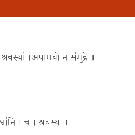
च श्रव॒स्या॑ ।अ॒पामवो॒ न स॑मु॒द्रे ॥
ा॑नि । च॒ । श्र॒व॒स्या॑ ।