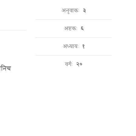
अनुवाकः
३
अष्टकः
६
अध्यायः
१
वर्गः
२०
नानिच