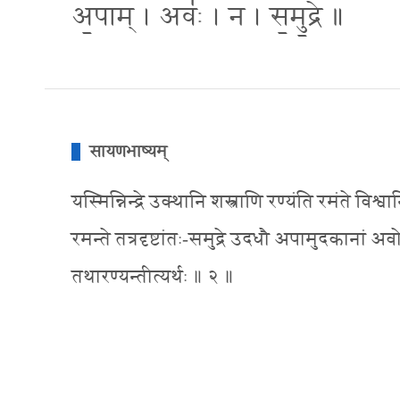
अ॒पाम् । अवः॑ । न । स॒मु॒द्रे ॥
सायणभाष्यम्
यस्मिन्निन्द्रे उक्थानि शस्त्राणि रण्यंति रमंते वि
रमन्ते तत्रदृष्टांतः-समुद्रे उदधौ अपामुदकानां अ
तथारण्यन्तीत्यर्थः ॥ २ ॥