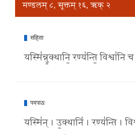
मण्डलम् ८, सूक्तम् १६, ऋक् २
संहिता
यस्मि॑न्नु॒क्थानि॒ रण्य॑न्ति॒ विश्वा॑नि 
पदपाठः
यस्मि॑न् । उ॒क्थानि॑ । रण्य॑न्ति । विश्व