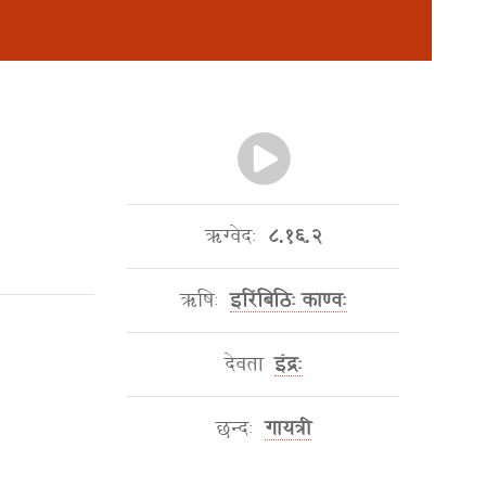
ऋग्वेदः
८.१६.२
ऋषिः
इरिंबिठिः काण्वः
देवता
इंद्रः
छन्दः
गायत्री