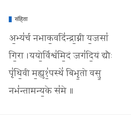
संहिता
अ॒भ्य॑र्च नभाक॒वदि॑न्द्रा॒ग्नी य॒जसा॑
गि॒रा ।ययो॒र्विश्व॑मि॒दं जग॑दि॒यं द्यौः
पृ॑थि॒वी म॒ह्यु१॒॑पस्थे॑ बिभृ॒तो वसु॒
नभ॑न्तामन्य॒के स॑मे ॥