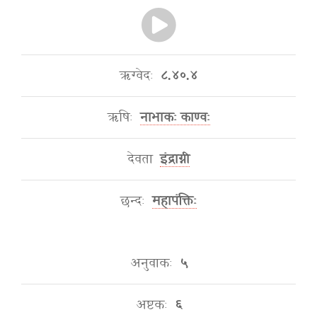
ऋग्वेदः
८.४०.४
ऋषिः
नाभाकः काण्वः
देवता
इंद्राग्नी
छन्दः
महापंक्तिः
अनुवाकः
५
अष्टकः
६