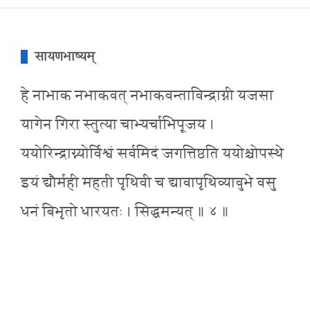
सायणभाष्यम्
हे नाभाक नभाकवत् नभाकवन्ताविन्द्राग्नी यजसा
यागेन गिरा स्तुत्या चाभ्यर्चाभिपूजय ।
ययोरिन्द्राग्न्योर्विश्वं सर्वमिदं जगत्तिष्ठति ययोश्चोपस्थे
इयं द्यौर्मही महती पृथिवी च द्यावापृथिव्यावुभे वसु
धनं बिभृतो धारयतः । सिद्धमन्यत् ॥ ४ ॥