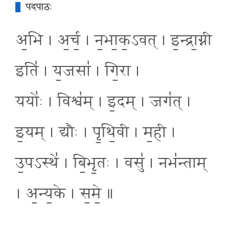
पदपाठः
अ॒भि । अ॒र्च॒ । न॒भा॒क॒ऽवत् । इ॒न्द्रा॒ग्नी
इति॑ । य॒जसा॑ । गि॒रा ।
ययोः॑ । विश्व॑म् । इ॒दम् । जग॑त् ।
इ॒यम् । द्यौः । पृ॒थि॒वी । म॒ही ।
उ॒पऽस्थे॑ । बि॒भृ॒तः । वसु॑ । नभ॑न्ताम्
। अ॒न्य॒के । स॒मे॒ ॥