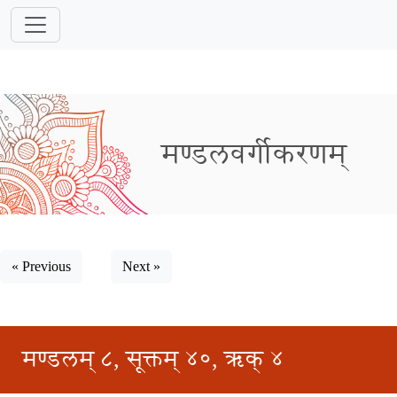
मण्डलवर्गीकरणम्
« Previous
Next »
मण्डलम् ८, सूक्तम् ४०, ऋक् ४