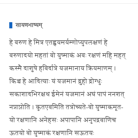
सायणभाष्यम्
हे वरुण हे मित्र एतह्वयमर्यम्णोप्युपलक्षणं हे
वरुणादयो महतां वो युष्माकं अवः रक्षणं महि महत्
कस्मै दाशुषे हविर्दात्रे यजमानाय क्रियमाणम् ।
किञ्च हे आदित्याः यं यजमानं द्रुहो द्रोग्धुः
सकाशादभिरक्षथ ईमेनं यजमानं अघं पापं ननशत्
नप्राप्नोति । कुतएवमिति तत्रोच्यते-वो युष्माकमूत-
यो रक्षणानि अनेहसः अपापानि अनुपद्रवाणिच
ऊतयो वो युष्माकं रक्षणानि सऊतयः