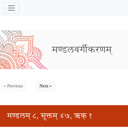
मण्डलवर्गीकरणम्
« Previous
Next »
मण्डलम् ८, सूक्तम् ४७, ऋक् १