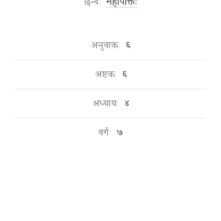
छन्दः
महापंक्तिः
अनुवाकः
६
अष्टकः
६
अध्यायः
४
वर्गः
७