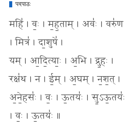
पदपाठः
महि॑ । वः॒ । म॒ह॒ताम् । अवः॑ । वरु॑ण
। मित्र॑ । दा॒शुषे॑ ।
यम् । आ॒दि॒त्याः॒ । अ॒भि । द्रु॒हः ।
रक्ष॑थ । न । ई॒म् । अ॒घम् । न॒श॒त् ।
अ॒ने॒हसः॑ । वः॒ । ऊ॒तयः॑ । सु॒ऽऊ॒तयः॑
। वः॒ । ऊ॒तयः॑ ॥