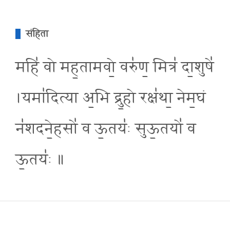
संहिता
महि॑ वो मह॒तामवो॒ वरु॑ण॒ मित्र॑ दा॒शुषे॑
।यमा॑दित्या अ॒भि द्रु॒हो रक्ष॑था॒ नेम॒घं
न॑शदने॒हसो॑ व ऊ॒तयः॑ सुऊ॒तयो॑ व
ऊ॒तयः॑ ॥