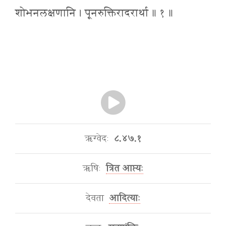
शोभनलक्षणानि । पूनरुक्तिरादरार्था ॥ १ ॥
ऋग्वेदः
८.४७.१
ऋषिः
त्रित आप्त्यः
देवता
आदित्याः