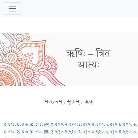
ऋषिः – त्रित
आप्त्यः
मण्डलम्
.
सूक्तम्
.
ऋक्
८.४७.१
८.४७.८
८.४७.१५
१०.१.४
१०.२.४
१०.३.४
१०.४.४
१०.५.४
१०.६.४
१०.७.
८.४७.२
८.४७.९
८.४७.१६
१०.१.५
१०.२.५
१०.३.५
१०.४.५
१०.५.५
१०.६.५
१०.७.