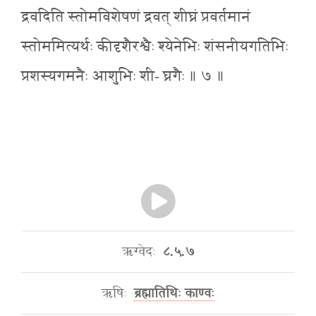
द्रवदिति स्तोमविशेषणं द्रवत् शीघ्रं प्रवर्तमानं
स्तोममित्यर्थः कीदृशैरश्वैः श्येनेभिः शंसनीयगतिभिः
प्रशस्यगमनैः आशुभिः शी- घ्रगैः ॥ ७ ॥
ऋग्वेदः
८.५.७
ऋषिः
ब्रह्मातिथिः काण्वः