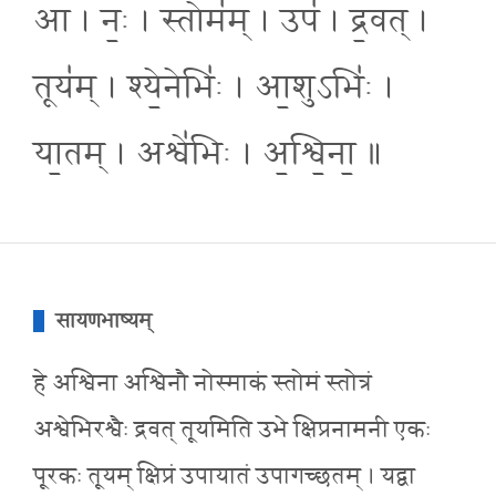
आ । नः॒ । स्तोम॑म् । उप॑ । द्र॒वत् ।
तूय॑म् । श्ये॒नेभिः॑ । आ॒शुऽभिः॑ ।
या॒तम् । अश्वे॑भिः । अ॒श्वि॒ना॒ ॥
सायणभाष्यम्
हे अश्विना अश्विनौ नोस्माकं स्तोमं स्तोत्रं
अश्वेभिरश्वैः द्रवत् तूयमिति उभे क्षिप्रनामनी एकः
पूरकः तूयम् क्षिप्रं उपायातं उपागच्छतम् । यद्वा