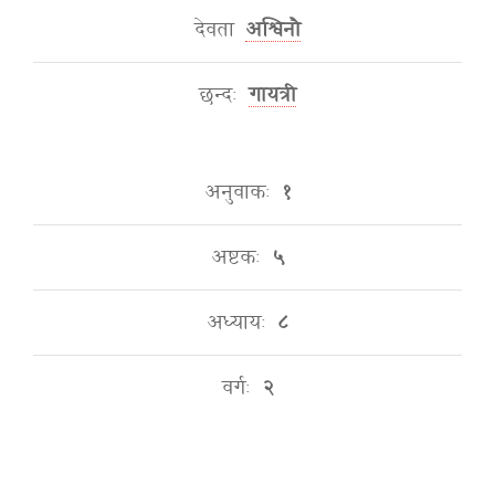
देवता
अश्विनौ
छन्दः
गायत्री
अनुवाकः
१
अष्टकः
५
अध्यायः
८
वर्गः
२