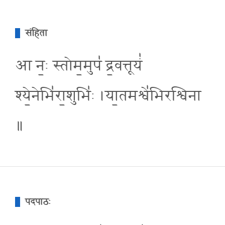
संहिता
आ न॒ः स्तोम॒मुप॑ द्र॒वत्तूयं॑
श्ये॒नेभि॑रा॒शुभि॑ः ।या॒तमश्वे॑भिरश्विना
॥
पदपाठः