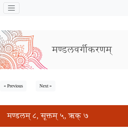
मण्डलवर्गीकरणम्
« Previous
Next »
मण्डलम् ८, सूक्तम् ५, ऋक् ७