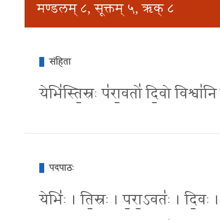
मण्डलम् ८, सूक्तम् ५, ऋक् ८
संहिता
येभि॑स्ति॒स्रः प॑रा॒वतो॑ दि॒वो विश्वा॑नि 
पदपाठः
येभिः॑ । ति॒स्रः । प॒रा॒ऽवतः॑ । दि॒वः 