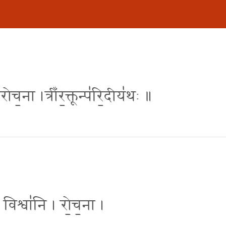
रोच॒ना ।त्रीँर॒क्तून्प॑रि॒दीय॑थः ॥
। विश्वा॑नि । रो॒च॒ना ।