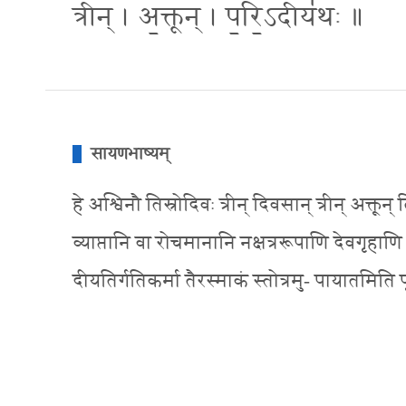
त्रीन् । अ॒क्तून् । प॒रि॒ऽदीय॑थः ॥
सायणभाष्यम्
हे अश्विनौ तिस्रोदिवः त्रीन् दिवसान् त्रीन् अक्तून्
व्याप्तानि वा रोचमानानि नक्षत्ररूपाणि देवगृहाणि
दीयतिर्गतिकर्मा तैरस्माकं स्तोत्रमु- पायातमिति पूर