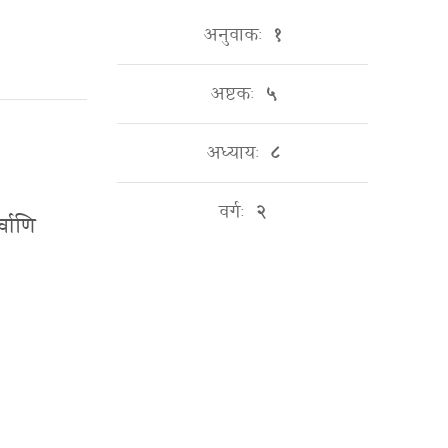
अनुवाकः
१
अष्टकः
५
अध्यायः
८
वर्गः
२
र्वाणि