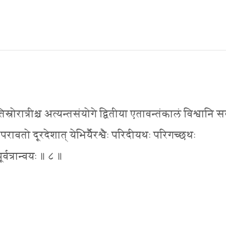
 तिस्रोरात्रीश्च अत्यन्तसंयोगे द्वितीया एतावन्तंकालं विश्वानि स
 परावतो दूरदेशात् येभिर्यैरश्वैः परिदीयथः परिगच्छथः
्वत्रान्वयः ॥ ८ ॥