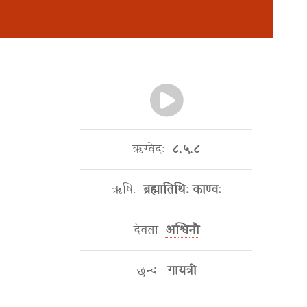
ऋग्वेदः
८.५.८
ऋषिः
ब्रह्मातिथिः काण्वः
देवता
अश्विनौ
छन्दः
गायत्री