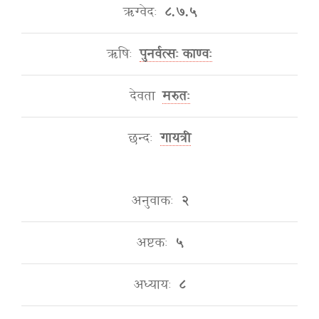
ऋग्वेदः
८.७.५
ऋषिः
पुनर्वत्सः काण्वः
देवता
मरुतः
छन्दः
गायत्री
अनुवाकः
२
अष्टकः
५
अध्यायः
८