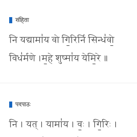
संहिता
नि यद्यामा॑य वो गि॒रिर्नि सिन्ध॑वो॒
विध॑र्मणे ।म॒हे शुष्मा॑य येमि॒रे ॥
पदपाठः
नि । यत् । यामा॑य । वः॒ । गि॒रिः ।