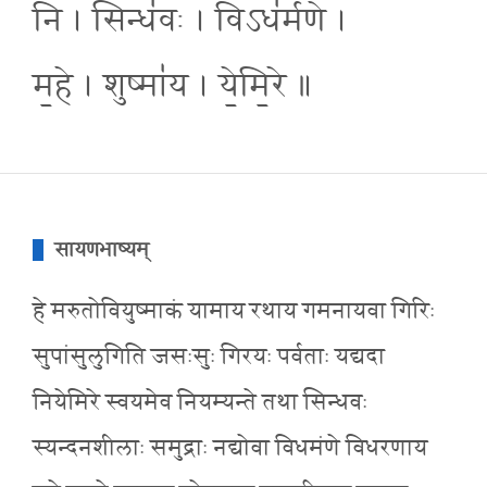
नि । सिन्ध॑वः । विऽध॑र्मणे ।
म॒हे । शुष्मा॑य । ये॒मि॒रे ॥
सायणभाष्यम्
हे मरुतोवियुष्माकं यामाय रथाय गमनायवा गिरिः
सुपांसुलुगिति जसःसुः गिरयः पर्वताः यद्यदा
नियेमिरे स्वयमेव नियम्यन्ते तथा सिन्धवः
स्यन्दनशीलाः समुद्राः नद्योवा विधमंणे विधरणाय