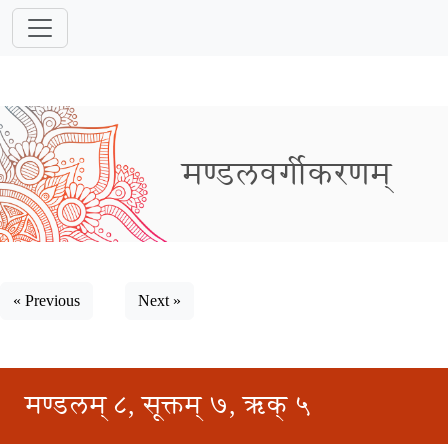
मण्डलवर्गीकरणम्
« Previous
Next »
मण्डलम् ८, सूक्तम् ७, ऋक् ५