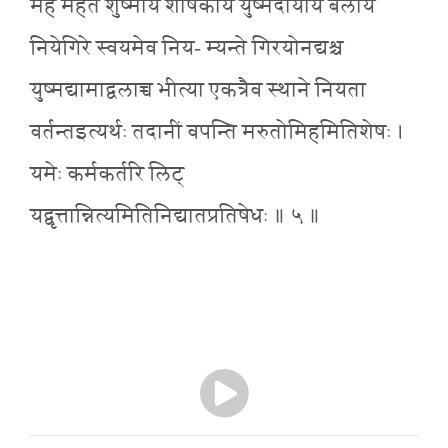
महे महते शुष्माय शोषकाय युष्मदीयाय बलाय
नियेगिरे स्वयमेव निय- म्यन्ते गिरयोनद्यश्च
युष्मद्यामाद्वलाच्च भीत्या एकत्रैव स्थाने नियता
वर्तन्तइत्यर्थः तदानीं वपन्ति मरुतोमिहमितिशेषः ।
यमेः कर्मकर्तरि लिट्
यद्वृत्तान्नित्यमितिनिद्यातप्रतिषेधः ॥ ५ ॥