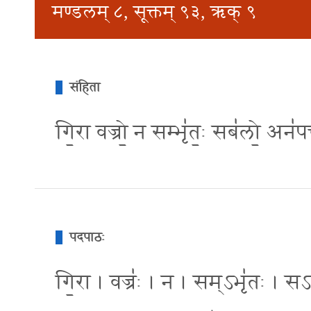
मण्डलम् ८, सूक्तम् ९३, ऋक् ९
संहिता
गि॒रा वज्रो॒ न सम्भृ॑त॒ः सब॑लो॒ अन॑पच
पदपाठः
गि॒रा । वज्रः॑ । न । सम्ऽभृ॑तः । 