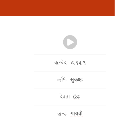
ऋग्वेदः
८.९३.९
ऋषिः
सुकक्षः
देवता
इंद्रः
छन्दः
गायत्री