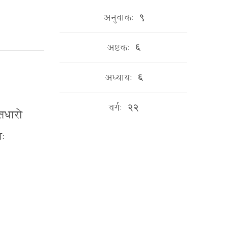
अनुवाकः
९
अष्टकः
६
अध्यायः
६
वर्गः
२२
शितधारो
तः