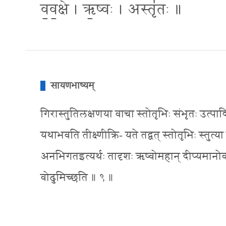
व॒व॒क्षे । ऋ॒ष्वः । अस्तृ॑तः ॥
सायणभाष्यम्
गिरास्तुतिलक्षणया वाचा स्तोतृभिः संभृतः उत्पादितः 
यथाभवति तीक्ष्णीक्रि- यते तद्वत् स्तोतृभिः स्त
अनभिगतइत्यर्थः तादृशः ऋष्वोमहान् दीप्यमानोवा अस्
वोढुमिच्छति ॥ ९ ॥