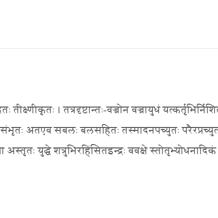
तीक्ष्णीकृतः । तत्रदृष्टान्तः-वज्रोन वज्रायुधं यत्कर्तृभिर्नि
ुत्या संभृतः अतएव सबलः बलसहितः तस्मादनपच्युतः परैरप्रच्यु
तृतः युद्धे शत्रुभिरहिंसितइन्द्रः ववक्षे स्तोतृभ्योधनादिकं