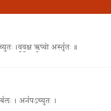
्युतः ।व॒व॒क्ष ऋ॒ष्वो अस्तृ॑तः ॥
सऽब॑लः । अन॑पऽच्युतः ।