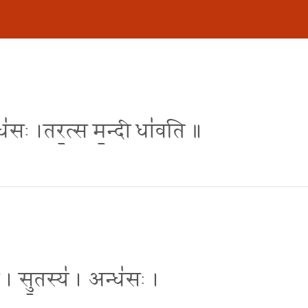
न्ध॑सः ।तर॒त्स म॒न्दी धा॑वति ॥
॑ । सु॒तस्य॑ । अन्ध॑सः ।