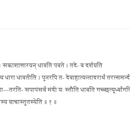
मनः सकाशात्तारयन् धावति पवते । तदे- व दर्शयति
 धारा धावतीति । पुनरपि त- देवाहात्यन्तादरार्थं तरत्समन्द
यथा—तरति- सपापंसर्वं मंदी यः स्तौति धावति गच्व्छत्यूर्ध्वांगति
स्य वाचास्तुतस्येति ॥ १ ॥