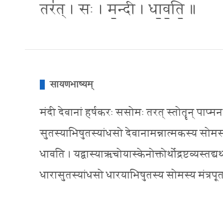
तर॑त् । सः । म॒न्दी । धा॒व॒ति॒ ॥
सायणभाष्यम्
मंदी देवानां हर्षकरः ससोमः तरत् स्तोतॄन् पाप्
सुतस्याभिषुतस्यांधसो देवानामन्नात्मकस्य सोमस्य
धावति । यद्वास्याऋचोयास्केनोक्तोर्थोद्रष्टव्यस्तद्
धारासुतस्यांधसो धारयाभिषुतस्य सोमस्य मंत्रपूत