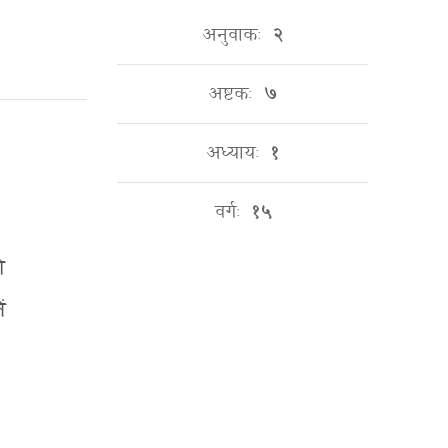
अनुवाकः
२
अष्टकः
७
अध्यायः
१
वर्गः
१५
ी
ं