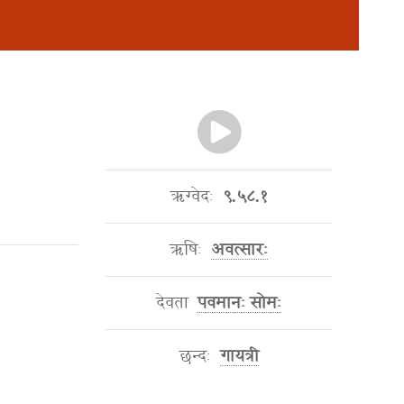
ऋग्वेदः
९.५८.१
ऋषिः
अवत्सारः
देवता
पवमानः सोमः
छन्दः
गायत्री