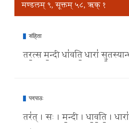
मण्डलम् ९, सूक्तम् ५८, ऋक् १
संहिता
तर॒त्स म॒न्दी धा॑वति॒ धारा॑ सु॒तस्या
पदपाठः
तर॑त् । सः । म॒न्दी । धा॒व॒ति॒ । धारा