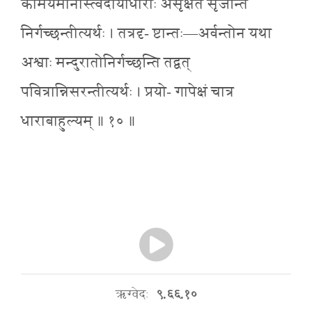
कामयमानास्त्वदीयाधाराः असृक्षत सृजन्ति
निर्गच्छन्तीत्यर्थः । तत्रदृ- ष्टान्तः—अर्वन्तोन यथा
अश्वाः मन्दुरातोनिर्गच्छन्ति तद्वत्
पवित्रान्निसरन्तीत्यर्थः । प्रयो- गापेक्षं चात्र
धाराबाहुल्यम् ॥ १० ॥
ऋग्वेदः
९.६६.१०