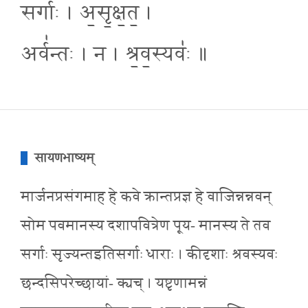
सर्गाः॑ । अ॒सृ॒क्ष॒त॒ ।
अर्व॑न्तः । न । श्र॒व॒स्यवः॑ ॥
सायणभाष्यम्
मार्जनप्रसंगमाह हे कवे क्रान्तप्रज्ञ हे वाजिन्नन्नवन्
सोम पवमानस्य दशापवित्रेण पूय- मानस्य ते तव
सर्गाः सृज्यन्तइतिसर्गाः धाराः । कीदृशाः श्रवस्यवः
छन्दसिपरेच्छायां- क्यच् । यष्टृणामन्नं