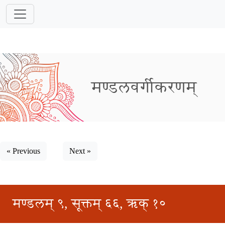
मण्डलवर्गीकरणम्
« Previous
Next »
मण्डलम् ९, सूक्तम् ६६, ऋक् १०