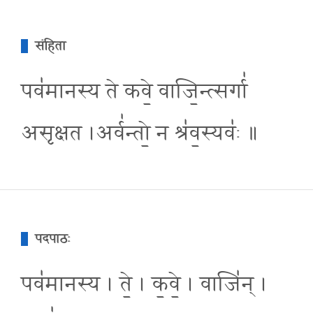
संहिता
पव॑मानस्य ते कवे॒ वाजि॒न्त्सर्गा॑
असृक्षत ।अर्व॑न्तो॒ न श्र॑व॒स्यवः॑ ॥
पदपाठः
पव॑मानस्य । ते॒ । क॒वे॒ । वाजि॑न् ।