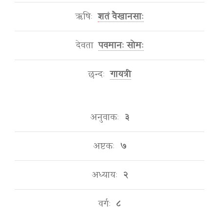
ऋषिः
शतं वैखानसाः
देवता
पवमानः सोमः
छन्दः
गायत्री
अनुवाकः
३
अष्टकः
७
अध्यायः
२
वर्गः
८