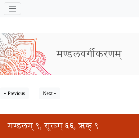
मण्डलवर्गीकरणम्
« Previous
Next »
मण्डलम् ९, सूक्तम् ६६, ऋक् ९