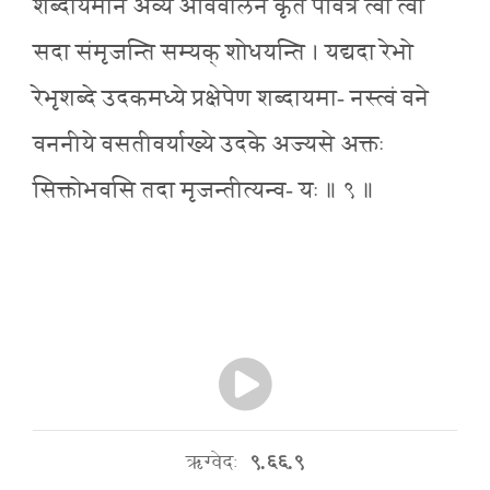
शब्दायमाने अव्ये अविवालेन कृते पवित्रे त्वा त्वां
सदा संमृजन्ति सम्यक् शोधयन्ति । यद्यदा रेभो
रेभृशब्दे उदकमध्ये प्रक्षेपेण शब्दायमा- नस्त्वं वने
वननीये वसतीवर्याख्ये उदके अज्यसे अक्तः
सिक्तोभवसि तदा मृजन्तीत्यन्व- यः ॥ ९ ॥
ऋग्वेदः
९.६६.९