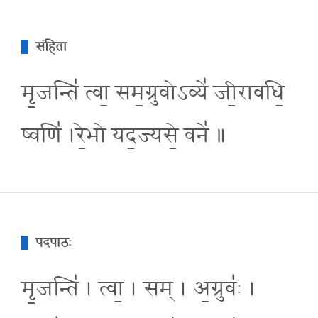
संहिता
मृ॒जन्ति॑ त्वा॒ सम॒ग्रुवोऽव्ये॑ जी॒रावधि॒
ष्वणि॑ ।रे॒भो यद॒ज्यसे॒ वने॑ ॥
पदपाठः
मृ॒जन्ति॑ । त्वा॒ । सम् । अ॒ग्रुवः॑ ।