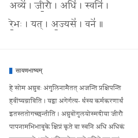
अव्ये॑ । जी॒रौ । अधि॑ । स्वनि॑ ।
रे॒भः । यत् । अ॒ज्यसे॑ । वने॑ ॥
सायणभाष्यम्
हे सोम अग्रुवः अंगुलिनामैतत् अजन्ति प्रक्षिपन्ति
हवींष्यग्नाविति । यद्वा अगेर्गत्य- र्थस्य कर्मकरणार्थं
इतस्ततोगच्छन्तीति । अग्रुवोंगुलयोस्मदीया जीरौ
पापनामभिभावुके क्षिप्रं कृते वा स्वनि अधि अधिकं