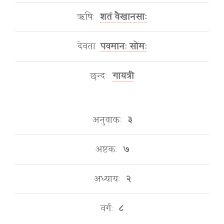
ऋषिः
शतं वैखानसाः
देवता
पवमानः सोमः
छन्दः
गायत्री
अनुवाकः
३
अष्टकः
७
अध्यायः
२
वर्गः
८